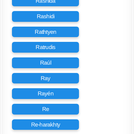
Rashida
Rashidi
Rathtyen
Ratrudis
Raúl
Ray
Rayén
Re
Re-harakhty