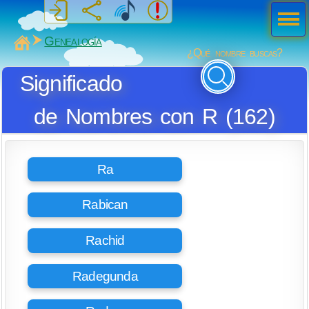
Men
ú
MiSabueso
Genealogía
¿Qué nombre buscas?
Significado
de Nombres con R (162)
Ra
Rabican
Rachid
Radegunda