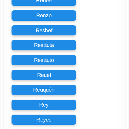
Renée
Renzo
Reshef
Restituta
Restituto
Reuel
Reuquén
Rey
Reyes