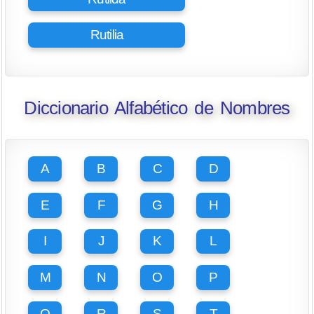
Rutilia
Diccionario Alfabético de Nombres
A
B
C
D
E
F
G
H
I
J
K
L
M
N
O
P
Q
R
S
T