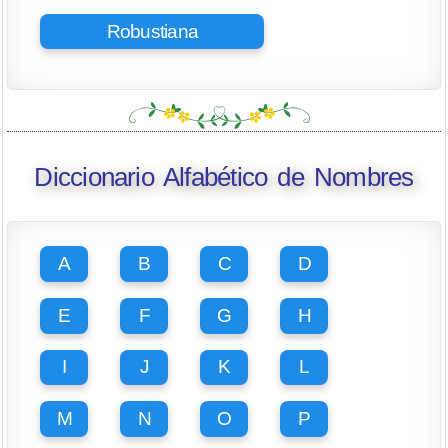
Robustiana
Diccionario Alfabético de Nombres
A
B
C
D
E
F
G
H
I
J
K
L
M
N
O
P