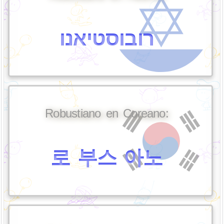
רובוסטיאנו
Robustiano en Coreano:
로 부스 아노