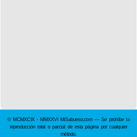
© MCMXCIX - MMXXVI MiSabueso.com — Se prohíbe la
reproducción total o parcial de esta página por cualquier
método.