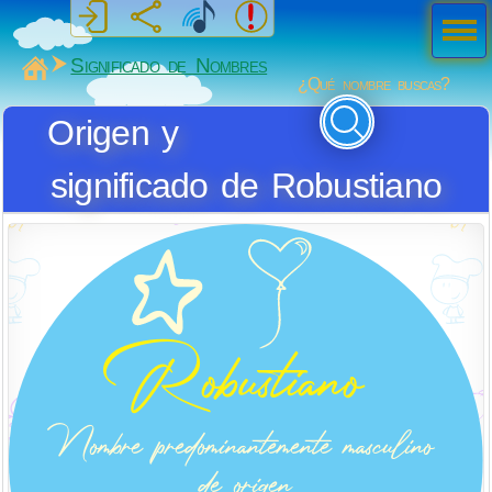
Men
ú
MiSabueso
Significado de Nombres
¿Qué nombre buscas?
Origen y
significado de Robustiano