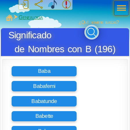
Men
ú
MiSabueso
Genealogía
¿Qué nombre buscas?
Significado
de Nombres con B (196)
Baba
Babafemi
Babatunde
Babette