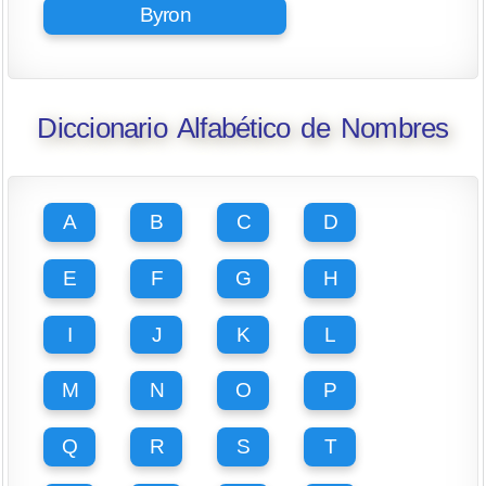
Byron
Diccionario Alfabético de Nombres
A
B
C
D
E
F
G
H
I
J
K
L
M
N
O
P
Q
R
S
T