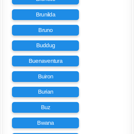
Brunilda
Bruno
Buddug
Buenaventura
Buiron
Burian
Buz
Bwana