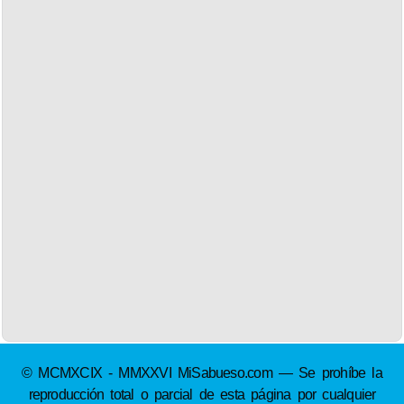
© MCMXCIX - MMXXVI MiSabueso.com — Se prohíbe la
reproducción total o parcial de esta página por cualquier