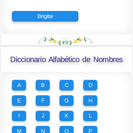
Brigitte
Diccionario Alfabético de Nombres
A
B
C
D
E
F
G
H
I
J
K
L
M
N
O
P