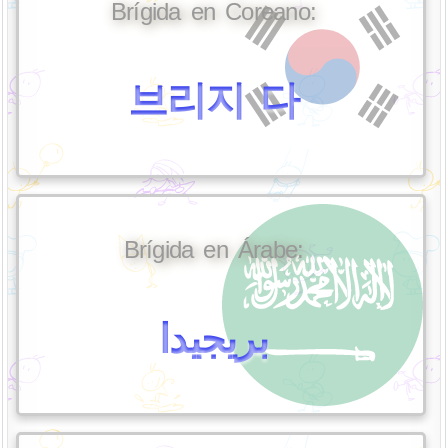
Brígida en Coreano:
브리지 다
Brígida en Árabe:
بريجيدا