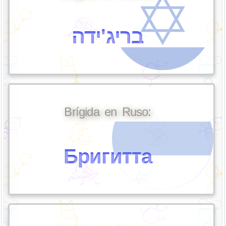
בריג'ידה
Brígida en Ruso:
Бригитта