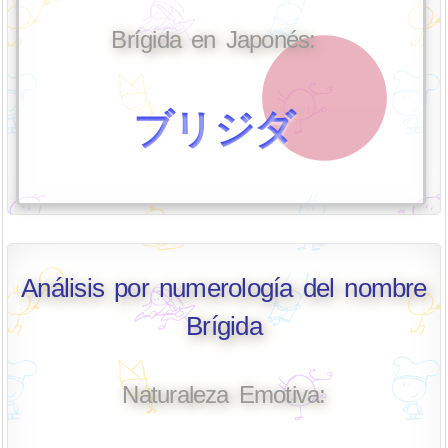
Brígida en Japonés:
ブリジダ
Análisis por numerología del nombre
Brígida
Naturaleza Emotiva: