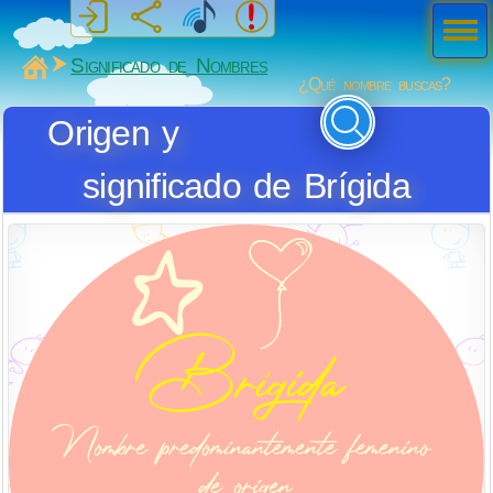
Men
ú
MiSabueso
Significado de Nombres
¿Qué nombre buscas?
Origen y
significado de Brígida