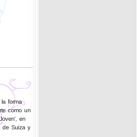
la forma
erte como un
‘Joven’, en
l de Suiza y