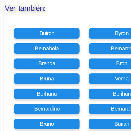
Ver también:
Buiron
Byron
Bernabela
Bernard
Brenda
Bron
Bruna
Verna
Berhanu
Berihun
Bernardino
Bernard
Bruno
Burian