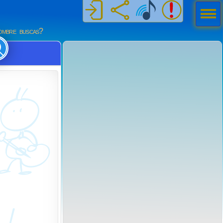
Men
ú
mbre buscas?