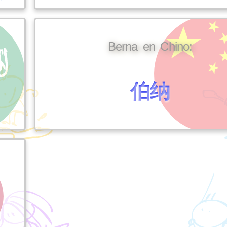
Berna en Chino:
伯纳