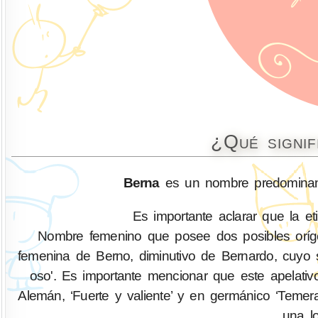
¿Qué signi
Berna
es un nombre predominant
Es importante aclarar que la et
Nombre femenino que posee dos posibles oríge
femenina de Berno, diminutivo de Bernardo, cuyo s
oso'. Es importante mencionar que este apelativo t
Alemán, ‘Fuerte y valiente’ y en germánico ‘Temer
una lo