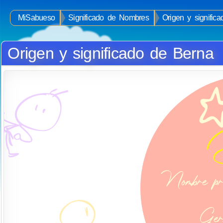
MiSabueso
Significado de Nombres
Origen y signific
Origen y significado de Berna