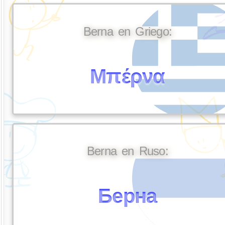
Berna en Griego:
Μπέρνα
Berna en Ruso:
Берна