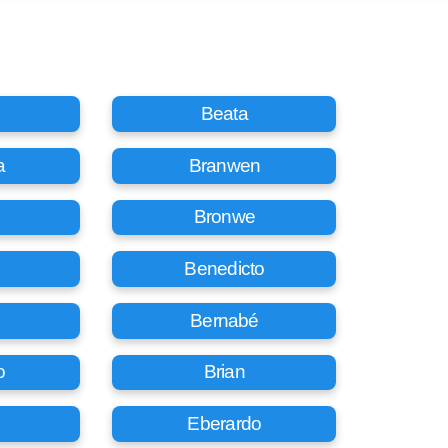
Beata
a
Branwen
Bronwe
Benedicto
Bernabé
o
Brian
Eberardo