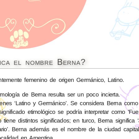
fica el nombre Berna?
emente femenino de origen Germánico, Latino.
imología de Berna resulta ser un poco incierta.
nes ‘Latino y Germánico’. Se considera Berna como 
ignificado etimológico se podría interpretar como 'Fu
iene distintos significados; en turco, Berna significa 
ario’. Berna además es el nombre de la ciudad capita
calidad en Argentina.