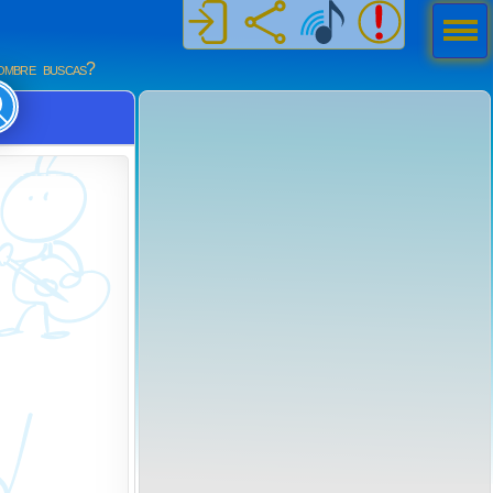
Men
ú
mbre buscas?