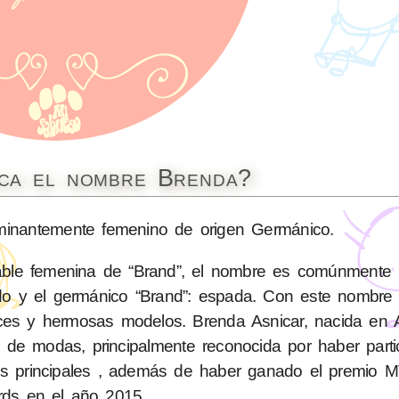
ica el nombre Brenda?
nantemente femenino de origen Germánico.
able femenina de “Brand”, el nombre es comúnmente
iondo y el germánico “Brand”: espada. Con este nombr
trices y hermosas modelos. Brenda Asnicar, nacida en 
a de modas, principalmente reconocida por haber parti
ces principales , además de haber ganado el premio M
ds en el año 2015.