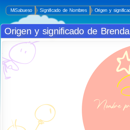
MiSabueso
Significado de Nombres
Origen y signific
Origen y significado de Brenda