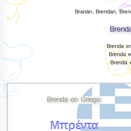
Branán, Brendan, Bren
Brenda
Brenda en
Brenda 
Brenda e
Brenda en Griego:
Μπρέντα