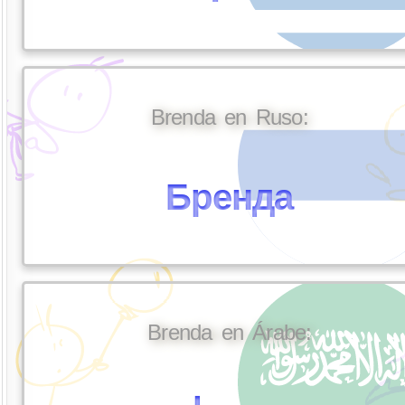
Brenda en Ruso:
Бренда
Brenda en Árabe: