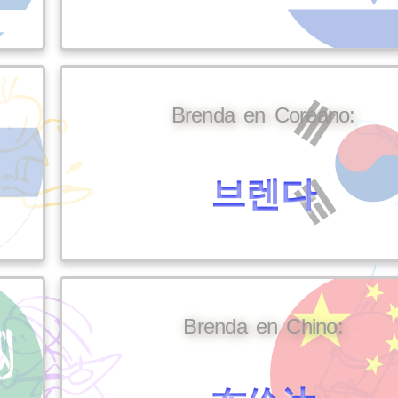
Brenda en Coreano:
브렌다
Brenda en Chino: