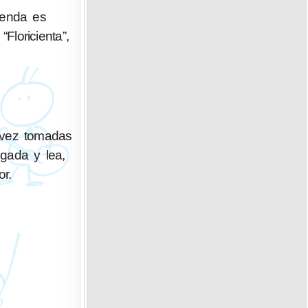
renda es
Floricienta”,
 vez tomadas
gada y lea,
r.