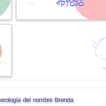
布伦达
merología del nombre Brenda