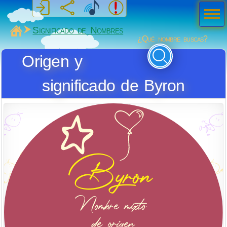
Men
ú
MiSabueso
Significado de Nombres
¿Qué nombre buscas?
Origen y
significado de Byron