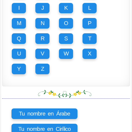
I
J
K
L
M
N
O
P
Q
R
S
T
U
V
W
X
Y
Z
Tu nombre en Árabe
Tu nombre en Cirílico