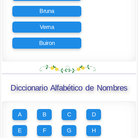
Bruna
Verna
Buiron
Diccionario Alfabético de Nombres
A
B
C
D
E
F
G
H