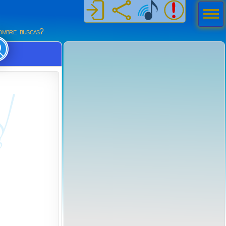
Men
ú
mbre buscas?