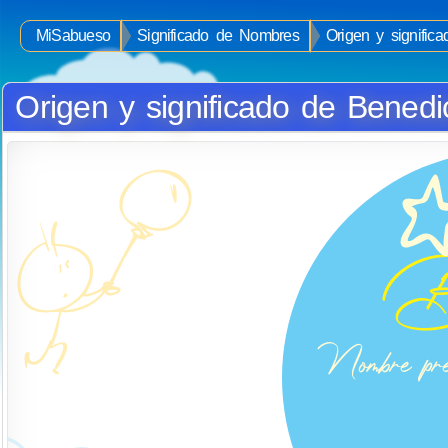
MiSabueso
Significado de Nombres
Origen y signific
Origen y significado de Benedi