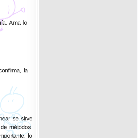
uía. Ama lo
confirma, la
ear se sirve
n de métodos
portante, lo