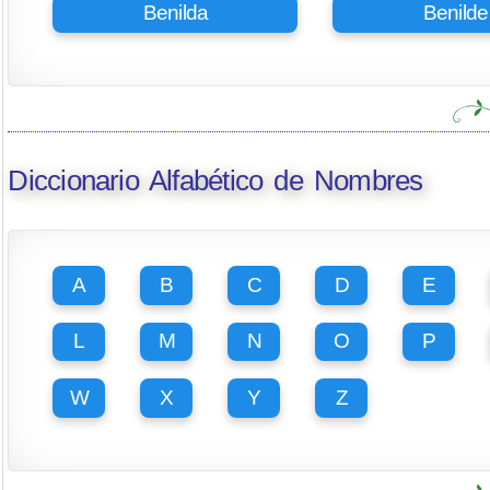
Benilda
Benilde
Diccionario Alfabético de Nombres
A
B
C
D
E
L
M
N
O
P
W
X
Y
Z