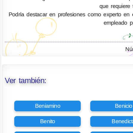
que requiere 
Podría destacar en profesiones como experto en eficie
empleado pú
Nú
Ver también:
Beniamino
Benicio
Benito
Benedict