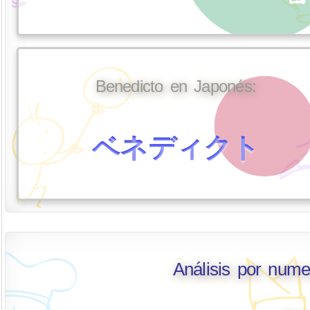
Benedicto en Japonés:
ベネディクト
Análisis por nume