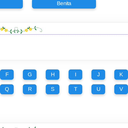
Benita
F
G
H
I
J
K
Q
R
S
T
U
V