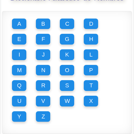
A
B
C
D
E
F
G
H
I
J
K
L
M
N
O
P
Q
R
S
T
U
V
W
X
Y
Z