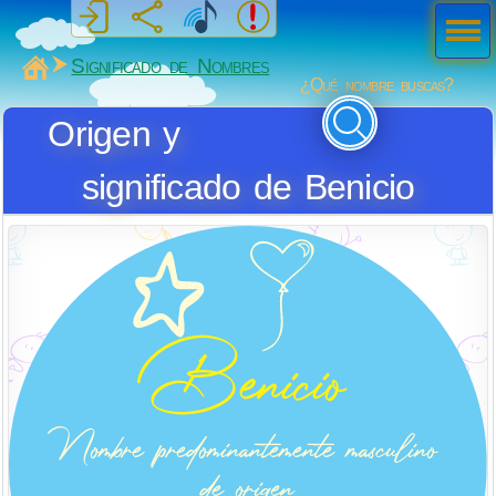
Men
ú
MiSabueso
Significado de Nombres
¿Qué nombre buscas?
Origen y
significado de Benicio