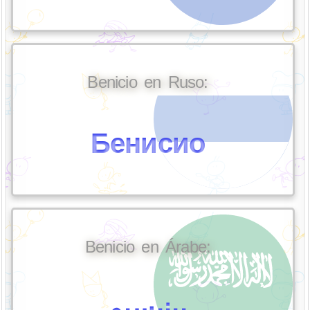
Benicio en Ruso:
Бенисио
Benicio en Árabe:
بينيسيو