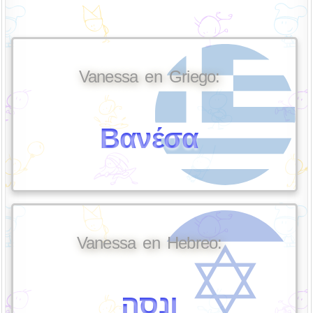
Vanessa en Griego:
Βανέσα
Vanessa en Hebreo:
ונסה