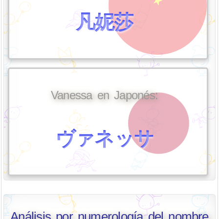
凡妮莎
Vanessa en Japonés:
ヴァネッサ
Análisis por numerología del nombre