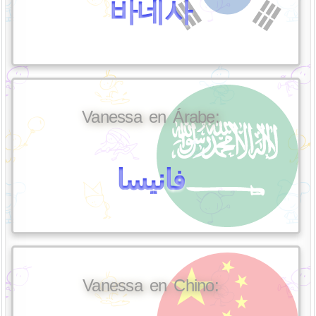
바네사
Vanessa en Árabe:
فانيسا
Vanessa en Chino: