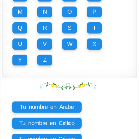
M
N
O
P
Q
R
S
T
U
V
W
X
Y
Z
Tu nombre en Árabe
Tu nombre en Cirílico
Tu nombre en Griego