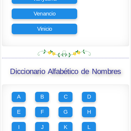
Venancio
Vinicio
Diccionario Alfabético de Nombres
A
B
C
D
E
F
G
H
I
J
K
L