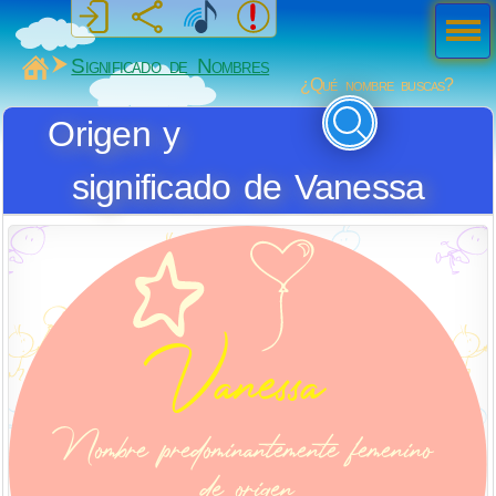
Men
ú
MiSabueso
Significado de Nombres
¿Qué nombre buscas?
Origen y
significado de Vanessa