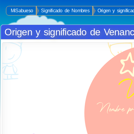
MiSabueso
Significado de Nombres
Origen y signific
Origen y significado de Venanc