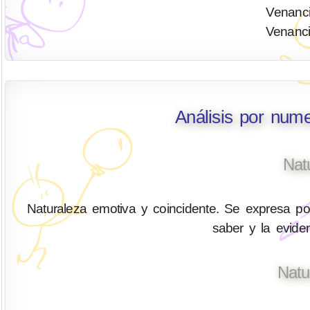
Venanci
Venanci
Análisis por num
Nat
Naturaleza emotiva y coincidente. Se expresa por 
saber y la eviden
Natu