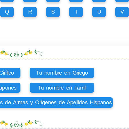
Q
R
S
T
U
V
rílico
Tu nombre en Griego
aponés
Tu nombre en Tamil
os de Armas y Orígenes de Apellidos Hispanos