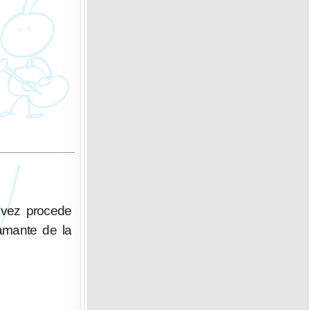
 vez procede
“amante de la