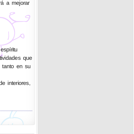
rá a mejorar
spíritu
tividades que
o tanto en su
e interiores,