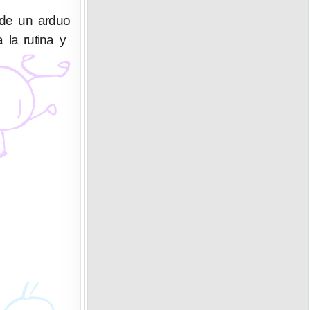
 de un arduo
 la rutina y