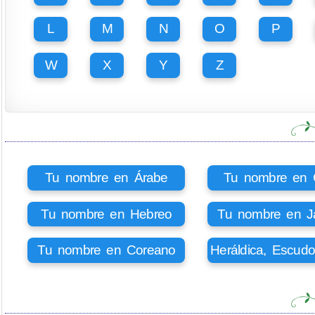
L
M
N
O
P
W
X
Y
Z
Tu nombre en Árabe
Tu nombre en Ci
Tu nombre en Hebreo
Tu nombre en J
Tu nombre en Coreano
Heráldica, Escud