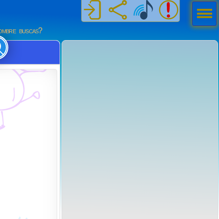
Men
ú
mbre buscas?