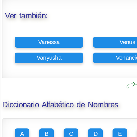
Ver también:
Vanessa
Venus
Vanyusha
Venanci
Diccionario Alfabético de Nombres
A
B
C
D
E