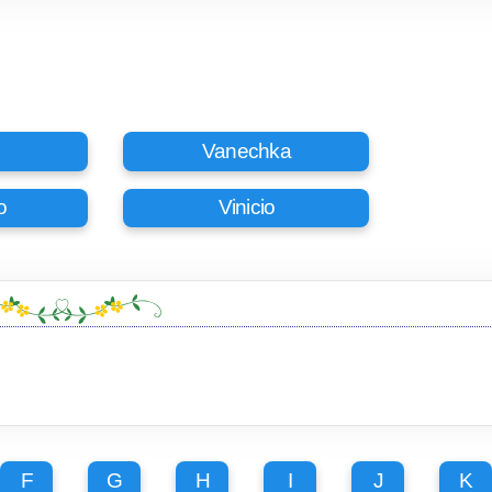
Vanechka
o
Vinicio
F
G
H
I
J
K