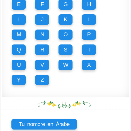
E
F
G
H
I
J
K
L
M
N
O
P
Q
R
S
T
U
V
W
X
Y
Z
Tu nombre en Árabe