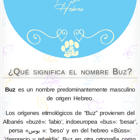
¿Qué significa el nombre Buz?
Buz
es un nombre predominantemente masculino
de origen Hebreo.
Los orígenes etimológicos de “Buz” provienen del
Albanés «buzë»: ‘labio’, indoeuropea «bus»: ‘besar’,
persa «بوس »: 'beso' y en del hebreo «Bùss»:
'desprecio y rebeldía'. Buz en otra ortografía como