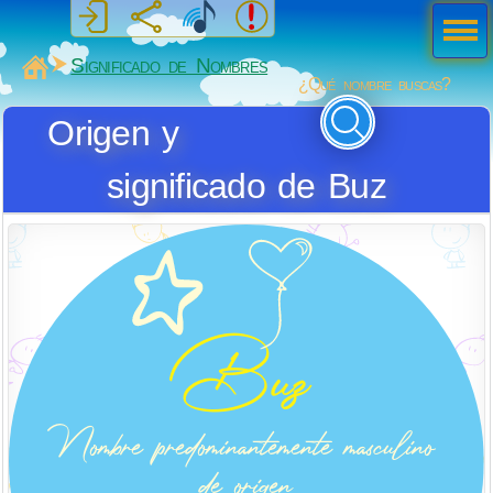
Men
ú
MiSabueso
Significado de Nombres
¿Qué nombre buscas?
Origen y
significado de Buz