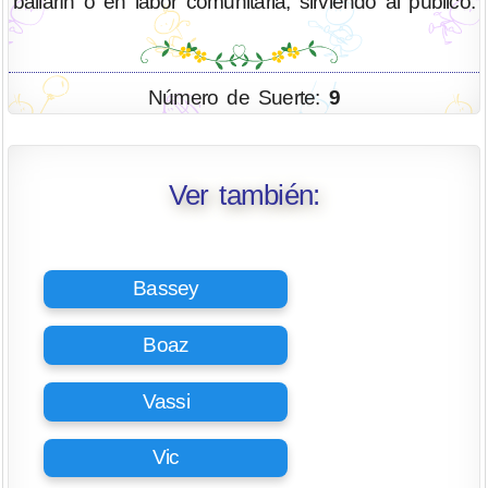
bailarín o en labor comunitaria, sirviendo al público.
Número de Suerte:
9
Ver también:
Bassey
Boaz
Vassi
Vic