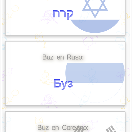
קרח
Buz en Ruso:
Буз
Buz en Coreano: