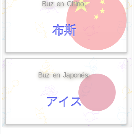
Buz en Chino:
布斯
Buz en Japonés:
アイス