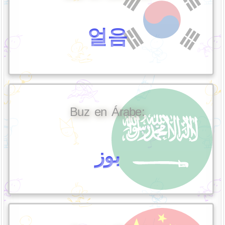
얼음
Buz en Árabe:
بوز