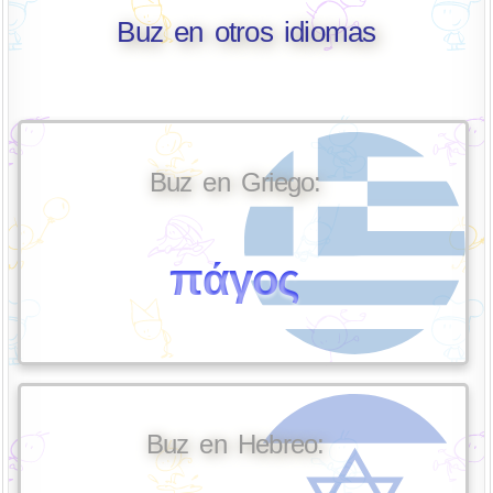
Buz en otros idiomas
Buz en Griego:
πάγος
Buz en Hebreo: