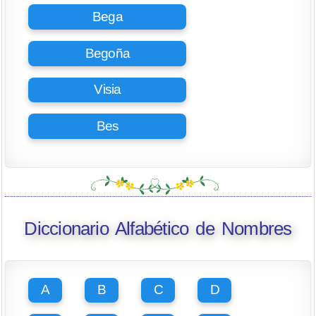
Bega
Begoña
Visia
Bes
Diccionario Alfabético de Nombres
A
B
C
D