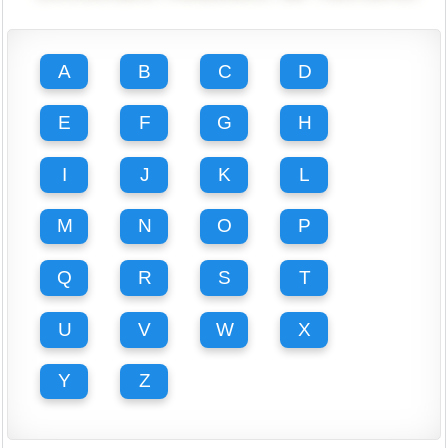
A
B
C
D
E
F
G
H
I
J
K
L
M
N
O
P
Q
R
S
T
U
V
W
X
Y
Z