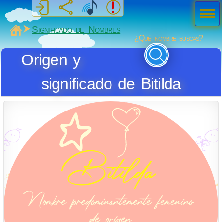
Men
ú
MiSabueso
Significado de Nombres
¿Qué nombre buscas?
Origen y
significado de Bitilda