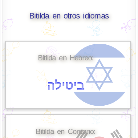
Bitilda en otros idiomas
Bitilda en Hebreo:
ביטילה
Bitilda en Coreano: