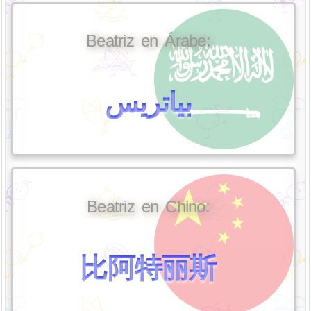
Beatriz en Árabe:
بياتريس
Beatriz en Chino:
比阿特丽斯