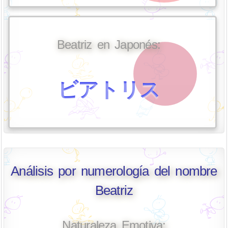
Beatriz en Japonés:
ビアトリス
Análisis por numerología del nombre
Beatriz
Naturaleza Emotiva: