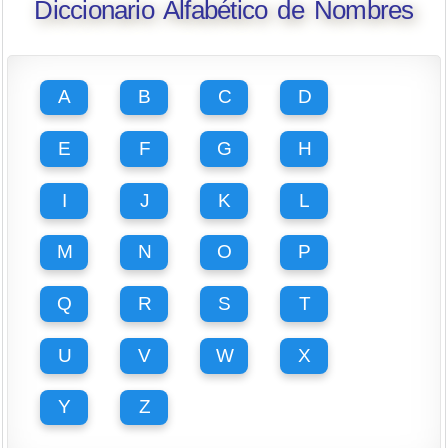
Diccionario Alfabético de Nombres
A
B
C
D
E
F
G
H
I
J
K
L
M
N
O
P
Q
R
S
T
U
V
W
X
Y
Z