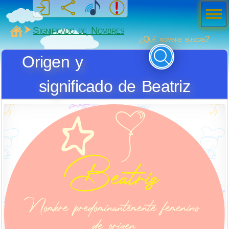
Men
ú
MiSabueso
Significado de Nombres
¿Qué nombre buscas?
Origen y
significado de Beatriz