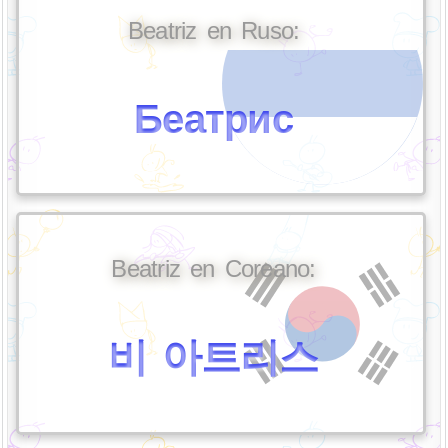
Beatriz en Ruso:
Беатрис
Beatriz en Coreano:
비 아트리스