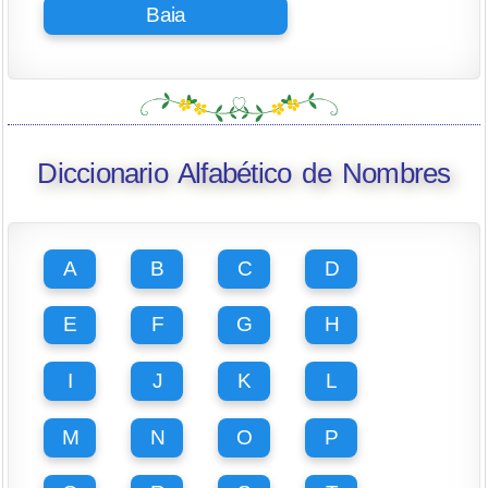
Baia
Diccionario Alfabético de Nombres
A
B
C
D
E
F
G
H
I
J
K
L
M
N
O
P