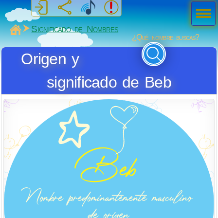
Men
ú
MiSabueso
Significado de Nombres
¿Qué nombre buscas?
Origen y
significado de Beb