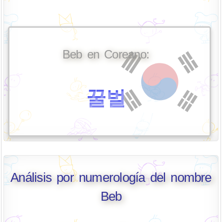
Beb en Coreano:
꿀벌
Análisis por numerología del nombre
Beb