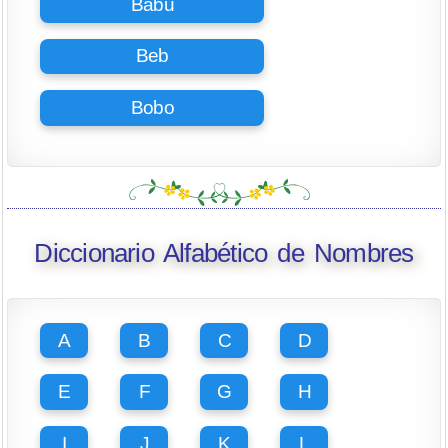
Babu
Beb
Bobo
Diccionario Alfabético de Nombres
A
B
C
D
E
F
G
H
I
J
K
L