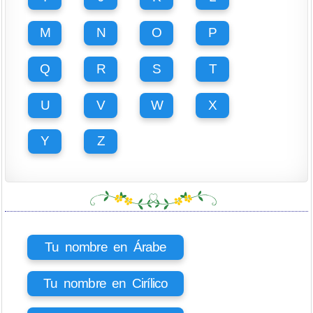
M
N
O
P
Q
R
S
T
U
V
W
X
Y
Z
Tu nombre en Árabe
Tu nombre en Cirílico