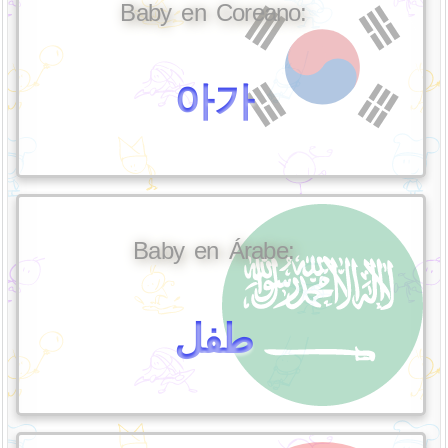
Baby en Coreano:
아가
Baby en Árabe:
طفل