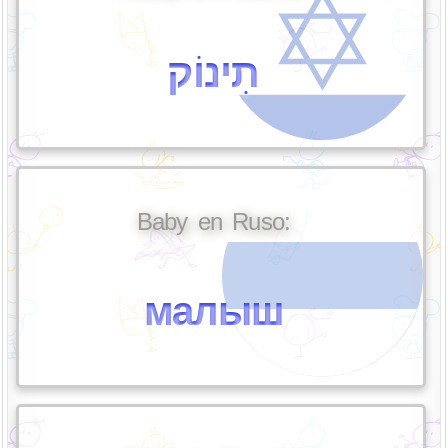
תִינוֹק
Baby en Ruso:
малыш