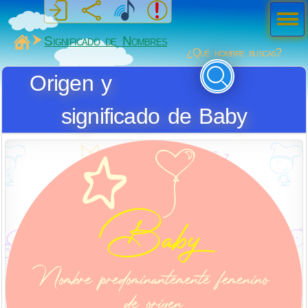
Men
ú
MiSabueso
Significado de Nombres
¿Qué nombre buscas?
Origen y
significado de Baby