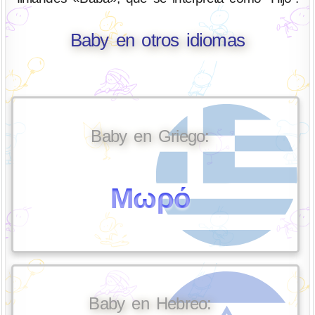
Baby en otros idiomas
Baby en Griego:
Μωρό
Baby en Hebreo: