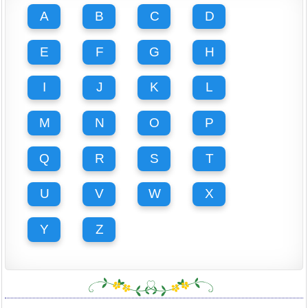
A
B
C
D
E
F
G
H
I
J
K
L
M
N
O
P
Q
R
S
T
U
V
W
X
Y
Z