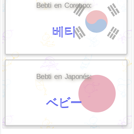
Bebti en Coreano:
베티
Bebti en Japonés:
ベビー