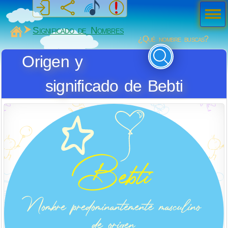
Men
ú
MiSabueso
Significado de Nombres
¿Qué nombre buscas?
Origen y
significado de Bebti