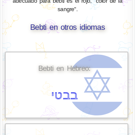
adecuado para bebti es el rojo, "color de la
sangre".
Bebti en otros idiomas
Bebti en Hebreo:
בבטי