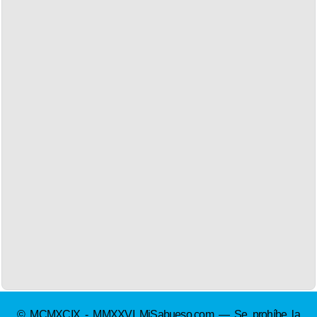
© MCMXCIX - MMXXVI MiSabueso.com — Se prohíbe la