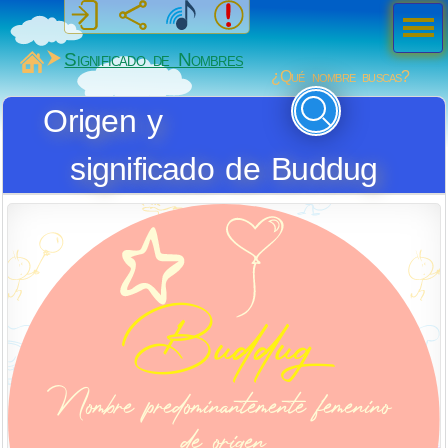
Men
ú
MiSabueso
Significado de Nombres
¿Qué nombre buscas?
Origen y
significado de Buddug