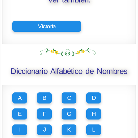
Victoria
Diccionario Alfabético de Nombres
A
B
C
D
E
F
G
H
I
J
K
L