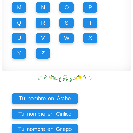
M
N
O
P
Q
R
S
T
U
V
W
X
Y
Z
Tu nombre en Árabe
Tu nombre en Cirílico
Tu nombre en Griego