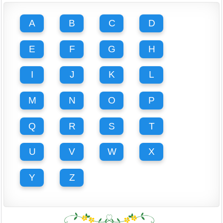
A
B
C
D
E
F
G
H
I
J
K
L
M
N
O
P
Q
R
S
T
U
V
W
X
Y
Z