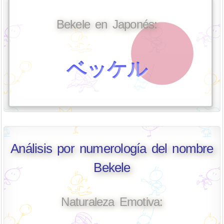
Bekele en Japonés:
ベッケル
Análisis por numerología del nombre
Bekele
Naturaleza Emotiva: