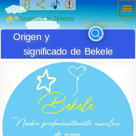
Men
ú
MiSabueso
Significado de Nombres
¿Qué nombre buscas?
Origen y
significado de Bekele