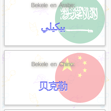
Bekele en Árabe:
بيكيلي
Bekele en Chino:
贝克勒