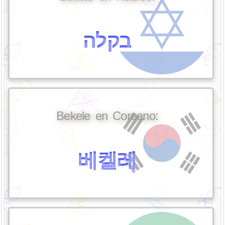
בקלה
Bekele en Coreano:
베켈레