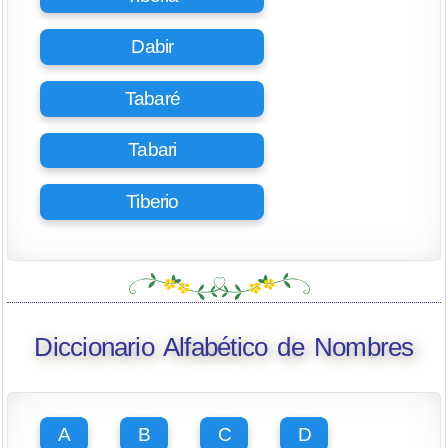
Dabir
Tabaré
Tabari
Tiberio
Diccionario Alfabético de Nombres
A
B
C
D