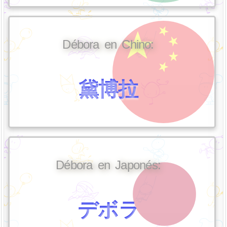
Débora en Chino:
黛博拉
Débora en Japonés:
デボラ