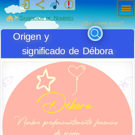
Men
ú
MiSabueso
Significado de Nombres
¿Qué nombre buscas?
Origen y
significado de Débora