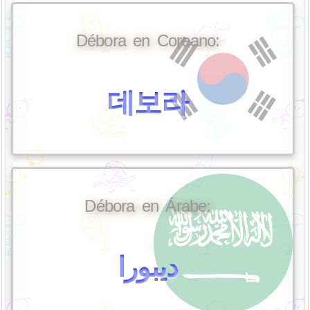
Débora en Coreano:
데보라
Débora en Árabe:
ديبورا