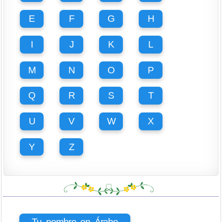
E
F
G
H
I
J
K
L
M
N
O
P
Q
R
S
T
U
V
W
X
Y
Z
Tu nombre en Árabe