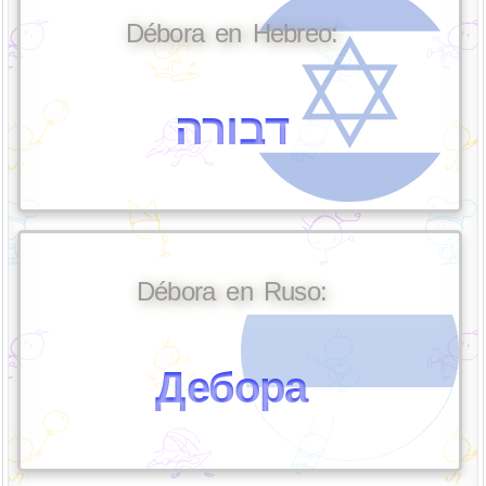
Débora en Hebreo:
דבורה
Débora en Ruso:
Дебора