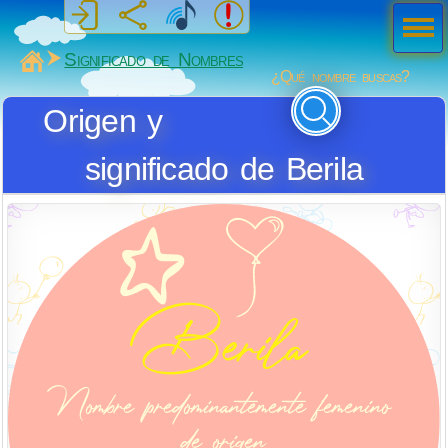
Men
ú
MiSabueso
Significado de Nombres
¿Qué nombre buscas?
Origen y
significado de Berila