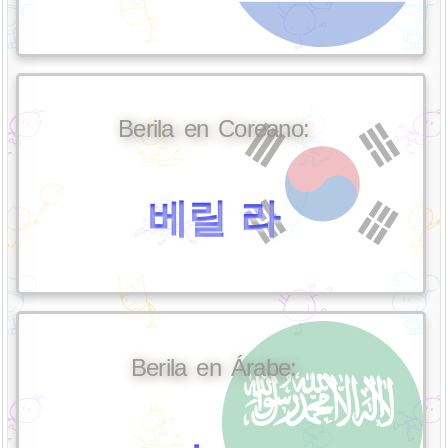
Berila en Coreano:
베릴 라
Berila en Árabe: