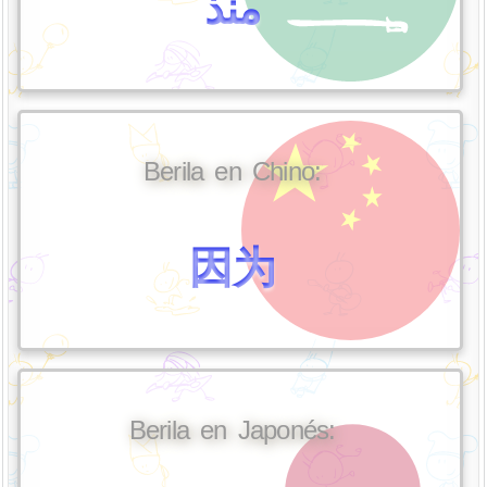
منذ
Berila en Chino:
因为
Berila en Japonés: