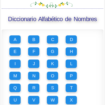
Diccionario Alfabético de Nombres
A
B
C
D
E
F
G
H
I
J
K
L
M
N
O
P
Q
R
S
T
U
V
W
X