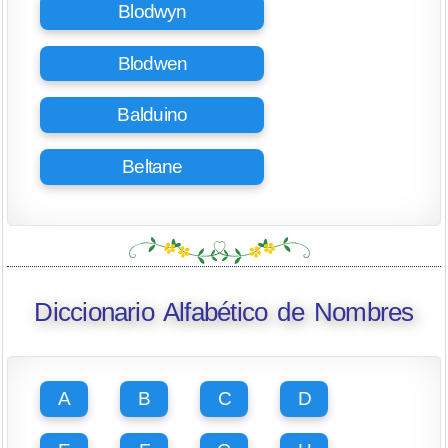
Blodwyn
Blodwen
Balduino
Beltane
Diccionario Alfabético de Nombres
A
B
C
D