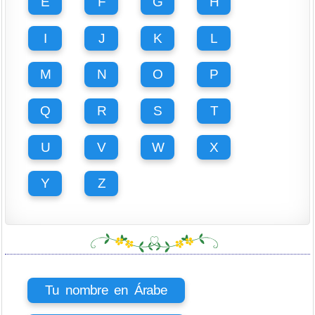
E
F
G
H
I
J
K
L
M
N
O
P
Q
R
S
T
U
V
W
X
Y
Z
Tu nombre en Árabe