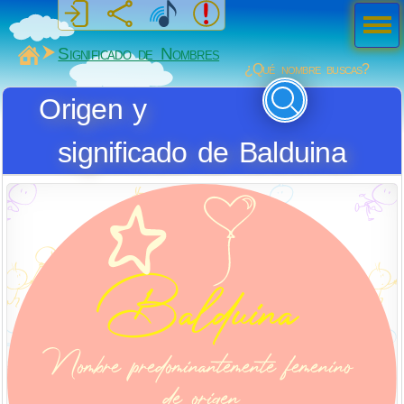
Men
ú
MiSabueso
Significado de Nombres
¿Qué nombre buscas?
Origen y
significado de Balduina