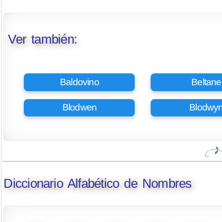
Ver también:
Baldovino
Beltane
Blodwen
Blodwy
Diccionario Alfabético de Nombres