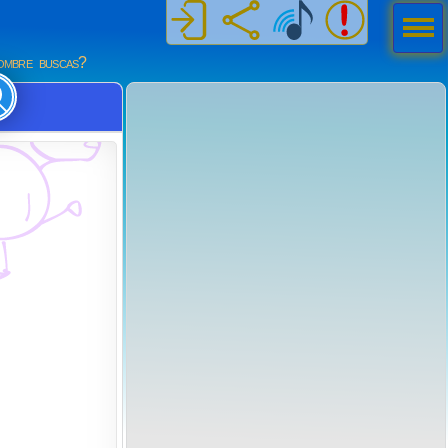
Men
ú
mbre buscas?