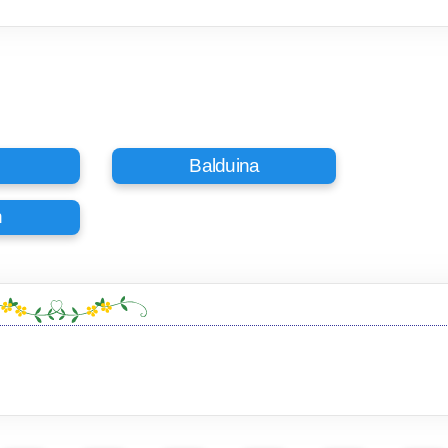
Balduina
n