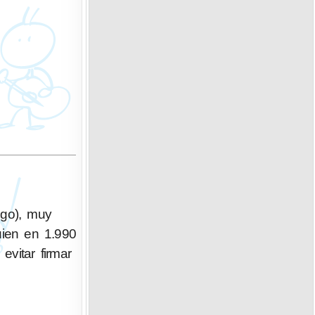
igo), muy
uien en 1.990
evitar firmar