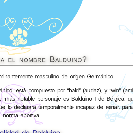
ca el nombre Balduino?
inantemente masculino de origen Germánico.
nico, está compuesto por “bald” (audaz), y “win” (am
s el más notable personaje es Balduino I de Bélgica, q
ue lo declarara temporalmente incapaz de reinar, para 
a norma abortiva.
alidad de Balduino