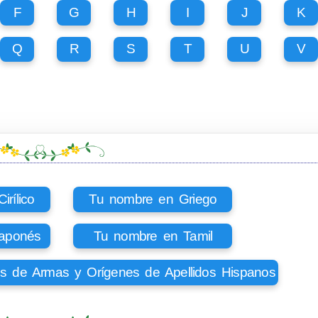
F
G
H
I
J
K
Q
R
S
T
U
V
rílico
Tu nombre en Griego
aponés
Tu nombre en Tamil
os de Armas y Orígenes de Apellidos Hispanos