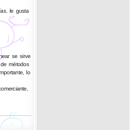
as. le gusta
ear se sirve
n de métodos
portante, lo
 comerciante,