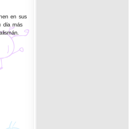
ienen en sus
Su día más
alismán.