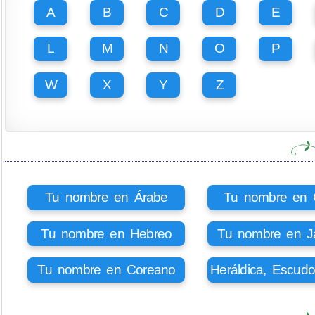
A
B
C
D
E
L
M
N
O
P
W
X
Y
Z
Tu nombre en Árabe
Tu nombre en Ci
Tu nombre en Hebreo
Tu nombre en J
Tu nombre en Coreano
Heráldica, Escud