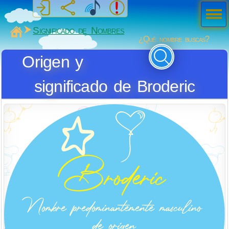
Men
ú
MiSabueso
Significado de Nombres
¿Qué nombre buscas?
Origen y
significado de Broderic