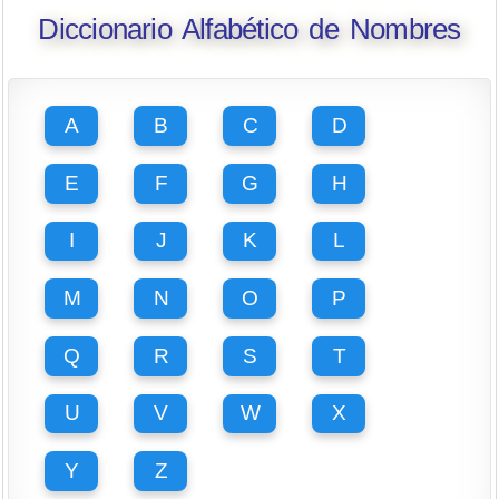
Diccionario Alfabético de Nombres
A
B
C
D
E
F
G
H
I
J
K
L
M
N
O
P
Q
R
S
T
U
V
W
X
Y
Z