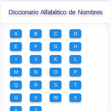
Diccionario Alfabético de Nombres
A
B
C
D
E
F
G
H
I
J
K
L
M
N
O
P
Q
R
S
T
U
V
W
X
Y
Z