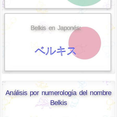
Belkis en Japonés:
ベルキス
Análisis por numerología del nombre
Belkis