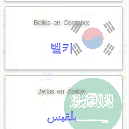
Belkis en Coreano:
벨키
Belkis en Árabe:
بلقيس