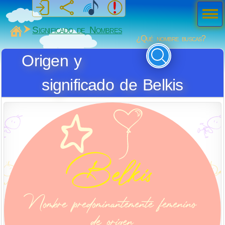
Men
ú
MiSabueso
Significado de Nombres
¿Qué nombre buscas?
Origen y
significado de Belkis