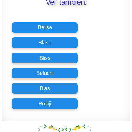
Ver también:
Belisa
Blasa
Bliss
Beluchi
Blas
Bolaji