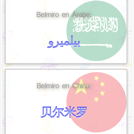
Belmiro en Árabe:
بيلميرو
Belmiro en Chino:
贝尔米罗