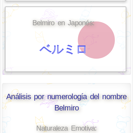
Belmiro en Japonés:
ベルミロ
Análisis por numerología del nombre
Belmiro
Naturaleza Emotiva: