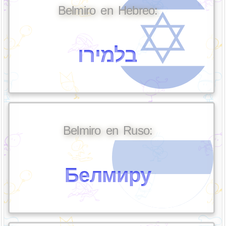
Belmiro en Hebreo:
בלמירו
Belmiro en Ruso:
Белмиру