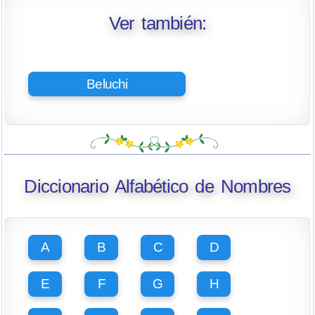
Ver también:
Beluchi
Diccionario Alfabético de Nombres
A
B
C
D
E
F
G
H