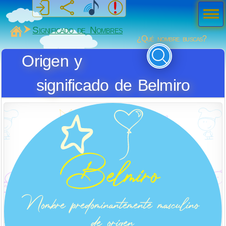
Men
ú
MiSabueso
Significado de Nombres
¿Qué nombre buscas?
Origen y
significado de Belmiro