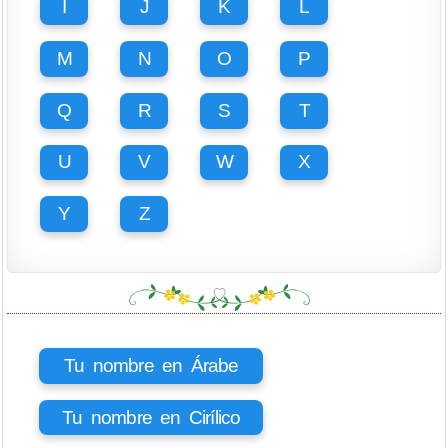
I
J
K
L
M
N
O
P
Q
R
S
T
U
V
W
X
Y
Z
Tu nombre en Árabe
Tu nombre en Cirílico