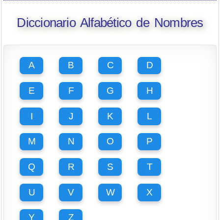
Diccionario Alfabético de Nombres
A
B
C
D
E
F
G
H
I
J
K
L
M
N
O
P
Q
R
S
T
U
V
W
X
Y
Z