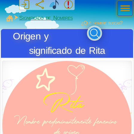
Men
ú
MiSabueso
Significado de Nombres
¿Qué nombre buscas?
Origen y
significado de Rita