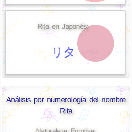
Rita en Japonés:
リタ
Análisis por numerología del nombre
Rita
Naturaleza Emotiva: