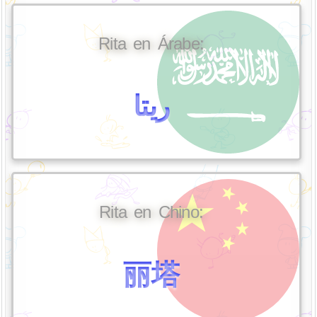
Rita en Árabe:
ريتا
Rita en Chino:
丽塔