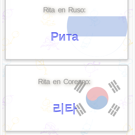
Rita en Ruso:
Рита
Rita en Coreano:
리타