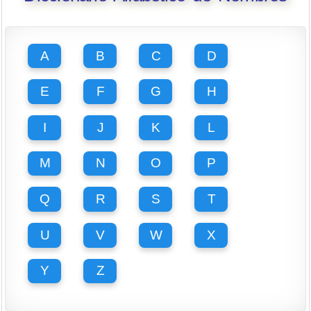
A
B
C
D
E
F
G
H
I
J
K
L
M
N
O
P
Q
R
S
T
U
V
W
X
Y
Z