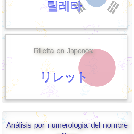
릴레타
Rilletta en Japonés:
リレット
Análisis por numerología del nombre