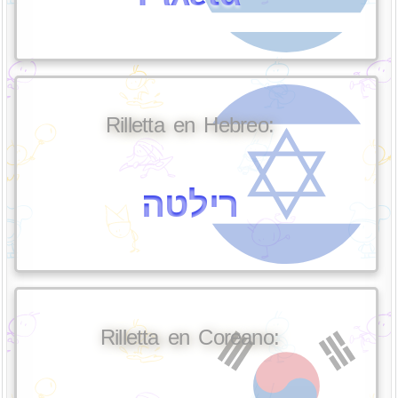
Rilletta en Hebreo:
רילטה
Rilletta en Coreano: