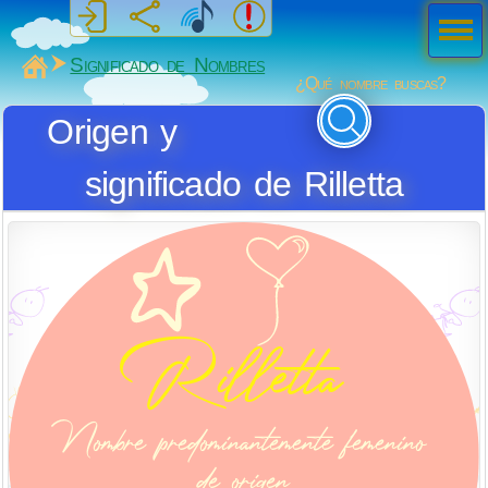
Men
ú
MiSabueso
Significado de Nombres
¿Qué nombre buscas?
Origen y
significado de Rilletta