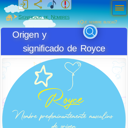
Men
ú
MiSabueso
Significado de Nombres
¿Qué nombre buscas?
Origen y
significado de Royce