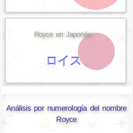
Royce en Japonés:
ロイス
Análisis por numerología del nombre
Royce