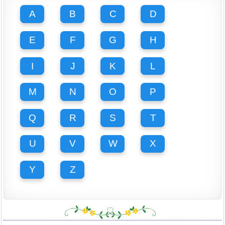
A
B
C
D
E
F
G
H
I
J
K
L
M
N
O
P
Q
R
S
T
U
V
W
X
Y
Z