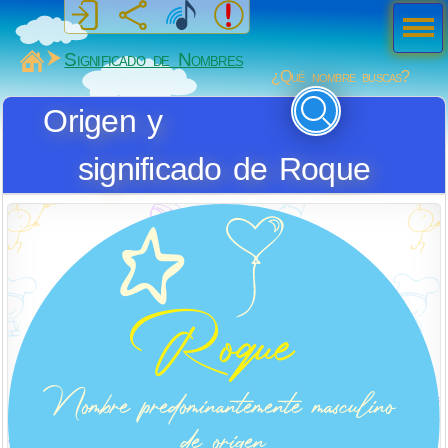
Men
ú
MiSabueso
Significado de Nombres
¿Qué nombre buscas?
Origen y
significado de Roque