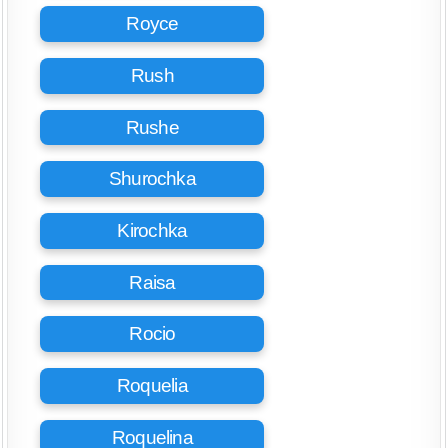
Royce
Rush
Rushe
Shurochka
Kirochka
Raisa
Rocio
Roquelia
Roquelina