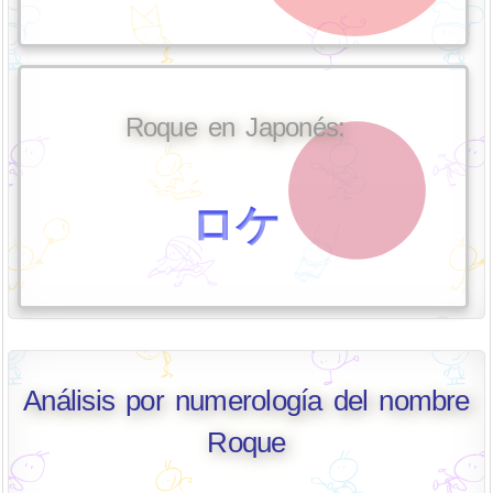
Roque en Japonés:
ロケ
Análisis por numerología del nombre
Roque