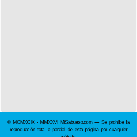
© MCMXCIX - MMXXVI MiSabueso.com — Se prohíbe la
reproducción total o parcial de esta página por cualquier
método.