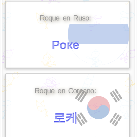
Roque en Ruso:
Роке
Roque en Coreano:
로케