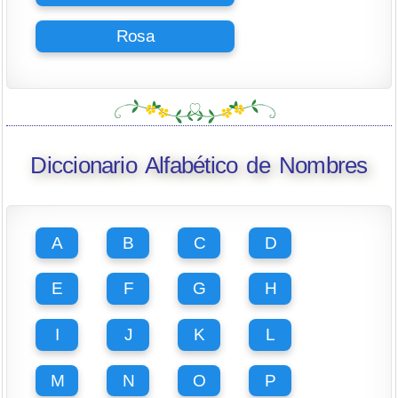
Rosa
Diccionario Alfabético de Nombres
A
B
C
D
E
F
G
H
I
J
K
L
M
N
O
P