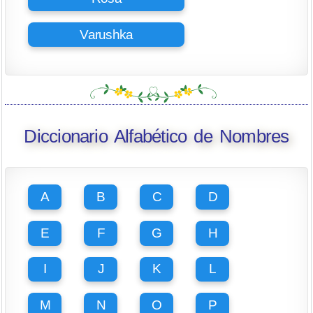
Varushka
Diccionario Alfabético de Nombres
A
B
C
D
E
F
G
H
I
J
K
L
M
N
O
P