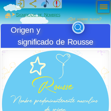
Men
ú
MiSabueso
Significado de Nombres
¿Qué nombre buscas?
Origen y
significado de Rousse