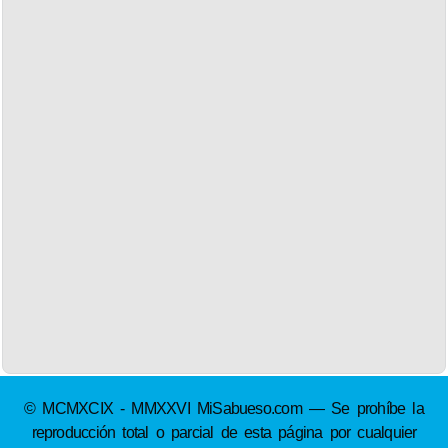
© MCMXCIX - MMXXVI MiSabueso.com — Se prohíbe la
reproducción total o parcial de esta página por cualquier