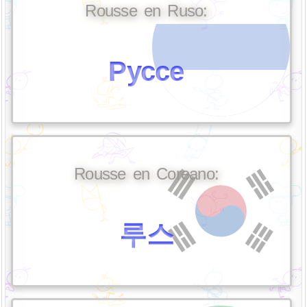
Rousse en Ruso:
Руссе
Rousse en Coreano:
루스