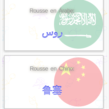
Rousse en Árabe:
روس
Rousse en Chino:
鲁塞