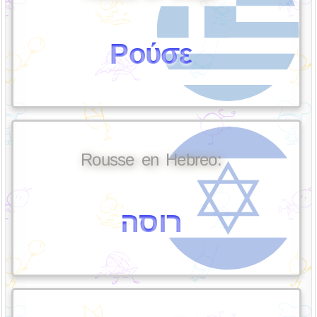
Ρούσε
Rousse en Hebreo:
רוסה