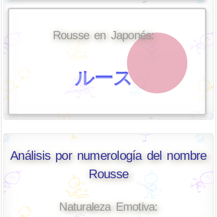
Rousse en Japonés:
ルース
Análisis por numerología del nombre
Rousse
Naturaleza Emotiva: