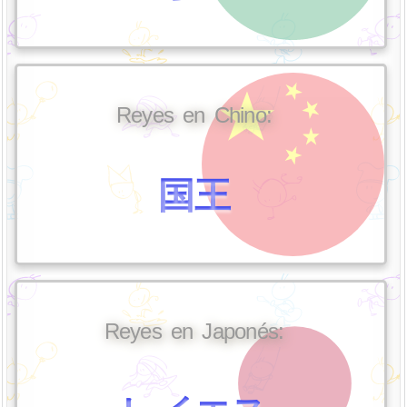
Reyes en Chino:
国王
Reyes en Japonés: