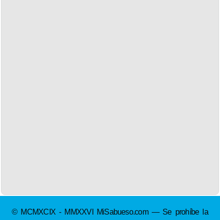
© MCMXCIX - MMXXVI MiSabueso.com — Se prohíbe la