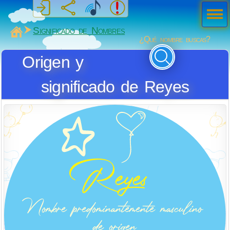
Men
ú
MiSabueso
Significado de Nombres
¿Qué nombre buscas?
Origen y
significado de Reyes