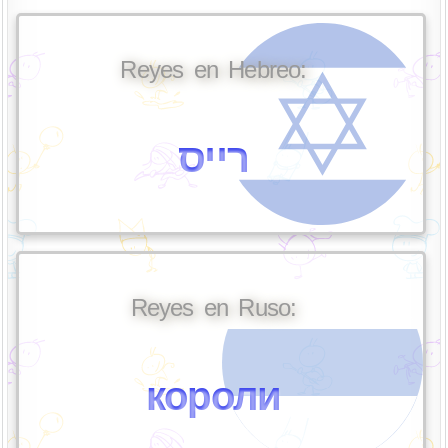
Reyes en Hebreo:
רייס
Reyes en Ruso:
короли