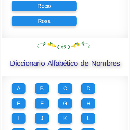
Rocio
Rosa
Diccionario Alfabético de Nombres
A
B
C
D
E
F
G
H
I
J
K
L