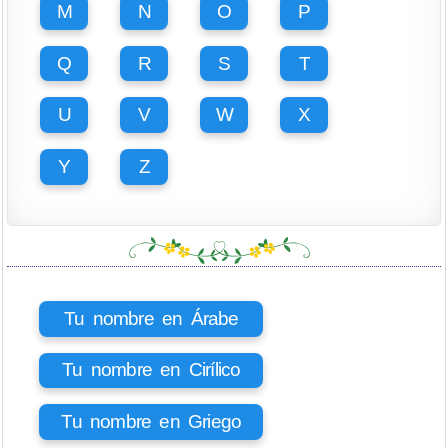
M
N
O
P
Q
R
S
T
U
V
W
X
Y
Z
Tu nombre en Árabe
Tu nombre en Cirílico
Tu nombre en Griego