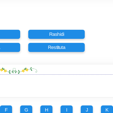
Rashidi
a
Restituta
F
G
H
I
J
K