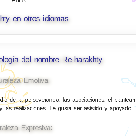
Horus
hty en otros idiomas
ología del nombre Re-harakhty
uraleza Emotiva:
io de la perseverancia, las asociaciones, el planteam
 las realizaciones. Le gusta ser asistido y apoyado.
raleza Expresiva: