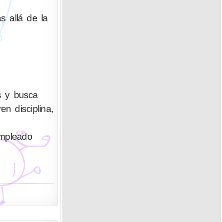
s allá de la
s y busca
n disciplina,
empleado