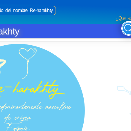
ado del nombre Re-harakhty
¿Qué no
akhty