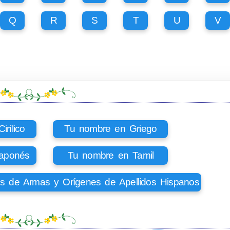
Q
R
S
T
U
V
rílico
Tu nombre en Griego
aponés
Tu nombre en Tamil
os de Armas y Orígenes de Apellidos Hispanos