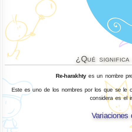
¿Qué signific
Re-harakhty
es un nombre pred
Este es uno de los nombres por los que se le co
considera es el in
Variaciones