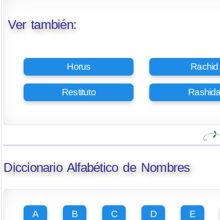
Ver también:
Horus
Rachid
Restituto
Rashid
Diccionario Alfabético de Nombres
A
B
C
D
E