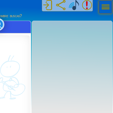
Men
ú
mbre buscas?