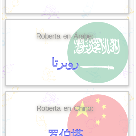
Roberta en Árabe:
روبرتا
Roberta en Chino:
罗伯塔