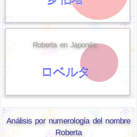
Roberta en Japonés:
ロベルタ
Análisis por numerología del nombre
Roberta