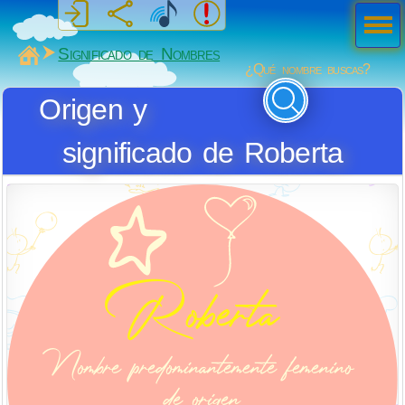
Men
ú
MiSabueso
Significado de Nombres
¿Qué nombre buscas?
Origen y
significado de Roberta