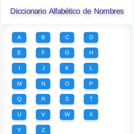
Diccionario Alfabético de Nombres
A
B
C
D
E
F
G
H
I
J
K
L
M
N
O
P
Q
R
S
T
U
V
W
X
Y
Z