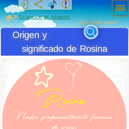
Men
ú
MiSabueso
Significado de Nombres
¿Qué nombre buscas?
Origen y
significado de Rosina