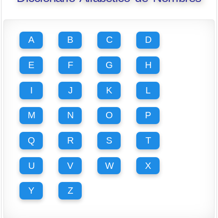
A
B
C
D
E
F
G
H
I
J
K
L
M
N
O
P
Q
R
S
T
U
V
W
X
Y
Z