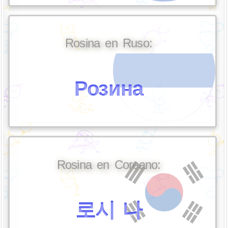
Rosina en Ruso:
Розина
Rosina en Coreano:
로시 나