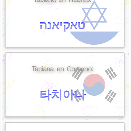
טאקיאנה
Taciana en Coreano:
타치아나