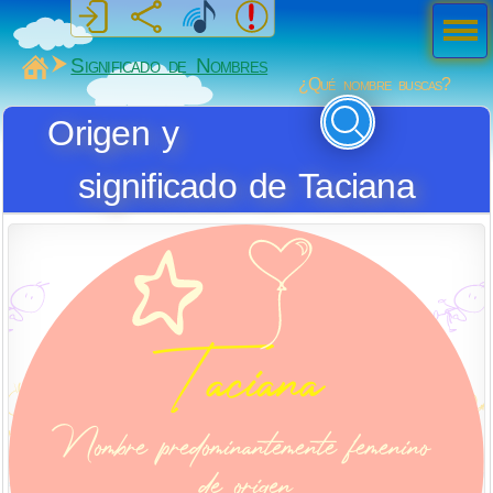
Men
ú
MiSabueso
Significado de Nombres
¿Qué nombre buscas?
Origen y
significado de Taciana