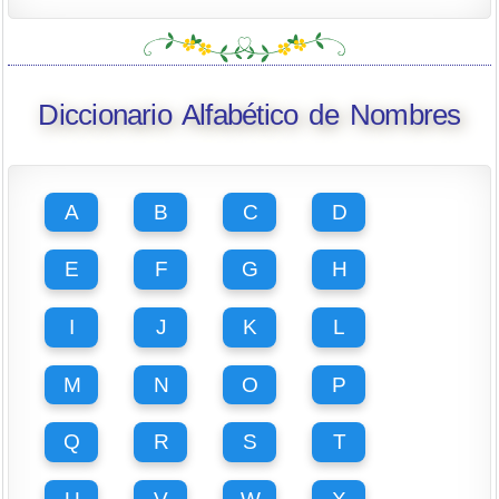
Diccionario Alfabético de Nombres
A
B
C
D
E
F
G
H
I
J
K
L
M
N
O
P
Q
R
S
T