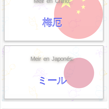
Meir en Chino:
梅厄
Meir en Japonés:
ミール