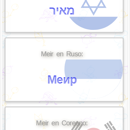
מאיר
Meir en Ruso:
Меир
Meir en Coreano: