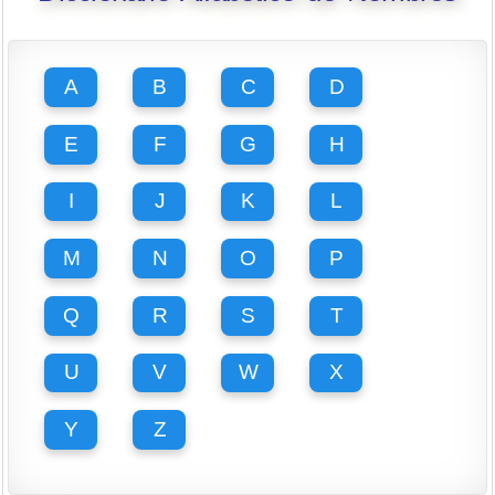
A
B
C
D
E
F
G
H
I
J
K
L
M
N
O
P
Q
R
S
T
U
V
W
X
Y
Z