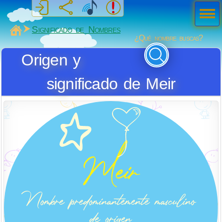
Men
ú
MiSabueso
Significado de Nombres
¿Qué nombre buscas?
Origen y
significado de Meir