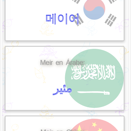
메이어
Meir en Árabe:
مئير