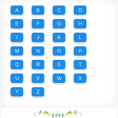
A
B
C
D
E
F
G
H
I
J
K
L
M
N
O
P
Q
R
S
T
U
V
W
X
Y
Z