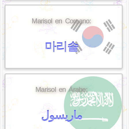
Marisol en Coreano:
마리솔
Marisol en Árabe:
ماريسول