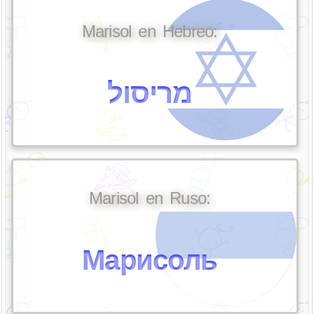
Marisol en Hebreo:
מריסול
Marisol en Ruso:
Марисоль