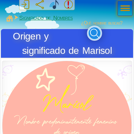
Men
ú
MiSabueso
Significado de Nombres
¿Qué nombre buscas?
Origen y
significado de Marisol