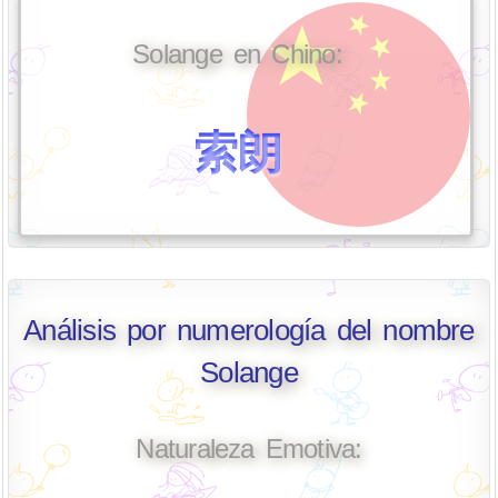
Solange en Chino:
索朗
Análisis por numerología del nombre
Solange
Naturaleza Emotiva: