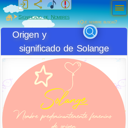
Men
ú
MiSabueso
Significado de Nombres
¿Qué nombre buscas?
Origen y
significado de Solange