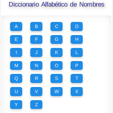
Diccionario Alfabético de Nombres
A
B
C
D
E
F
G
H
I
J
K
L
M
N
O
P
Q
R
S
T
U
V
W
X
Y
Z