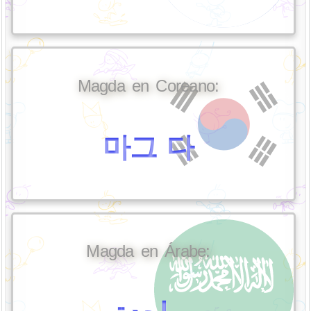
Magda en Coreano:
마그 다
Magda en Árabe: