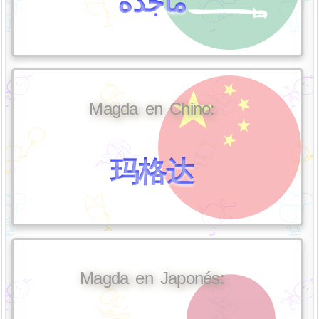
ماجدة
Magda en Chino:
玛格达
Magda en Japonés: