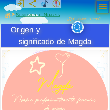
Men
ú
MiSabueso
Significado de Nombres
¿Qué nombre buscas?
Origen y
significado de Magda