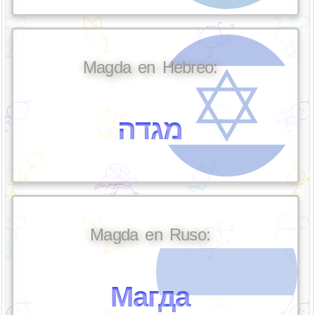
Magda en Hebreo:
מגדה
Magda en Ruso:
Магда