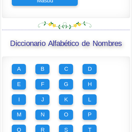
Masud
Diccionario Alfabético de Nombres
A
B
C
D
E
F
G
H
I
J
K
L
M
N
O
P
Q
R
S
T