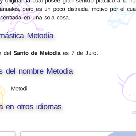
original, la cual posee gran sentido práctico a la ho
nuales, pero es un poco distraída, motivo por el cual 
ncentrada en una sola cosa.
ástica Metodía
n del
Santo de Metodía
es 7 de Julio.
es del nombre Metodía
Metodi
a en otros idiomas