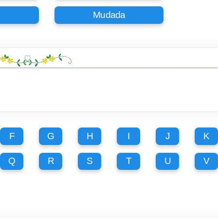
Mudada
F
G
H
I
J
K
Q
R
S
T
U
V