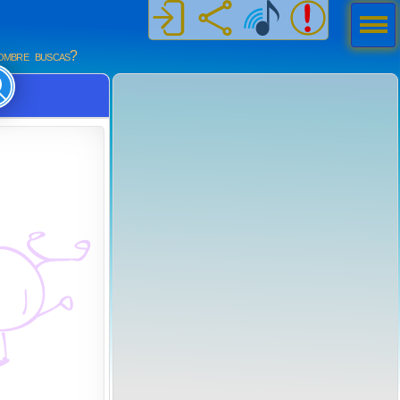
Men
ú
mbre buscas?