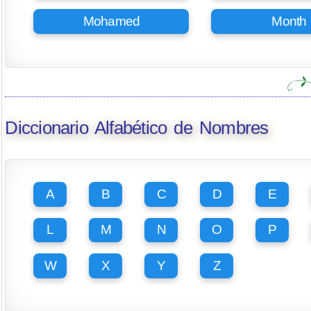
Mohamed
Month
Diccionario Alfabético de Nombres
A
B
C
D
E
L
M
N
O
P
W
X
Y
Z