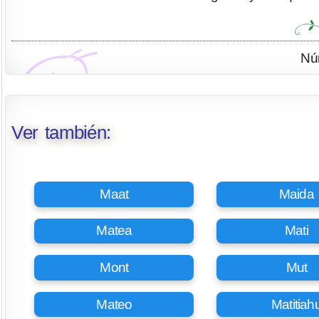
Nú
Ver también:
Maat
Maida
Matea
Mati
Mont
Mut
Mateo
Matitiah