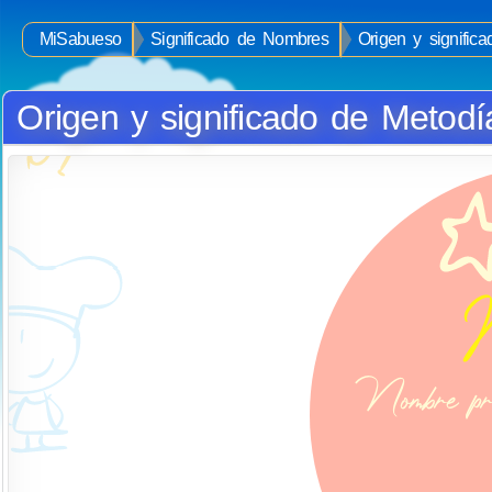
MiSabueso
Significado de Nombres
Origen y signific
Origen y significado de Metodí