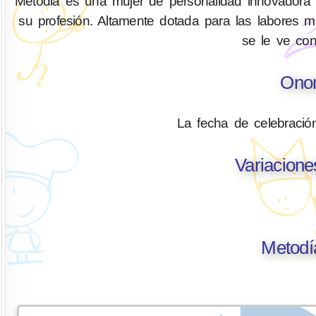
Metodia es una mujer de personalidad innovadora y 
su profesión. Altamente dotada para las labores ma
se le ve co
Onom
La fecha de celebració
Variacion
Metodí