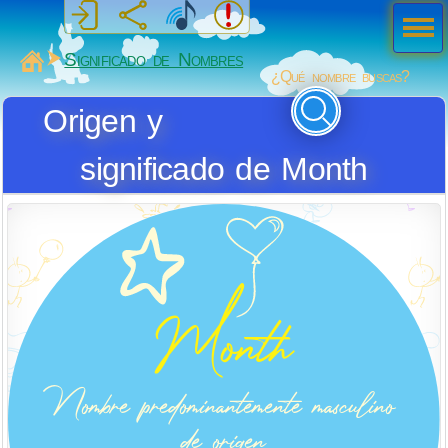
Men
ú
MiSabueso
Significado de Nombres
¿Qué nombre buscas?
Origen y
significado de Month