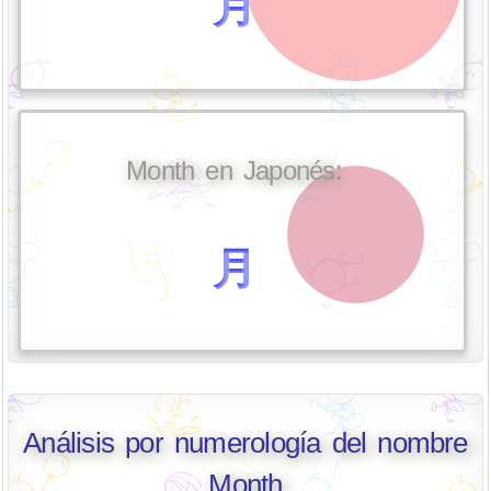
月
Month en Japonés:
月
Análisis por numerología del nombre
Month