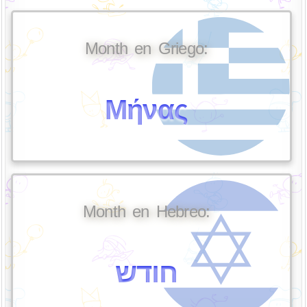
Month en Griego:
Μήνας
Month en Hebreo:
חודש