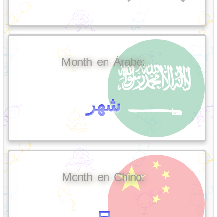
Month en Árabe:
شهر
Month en Chino: