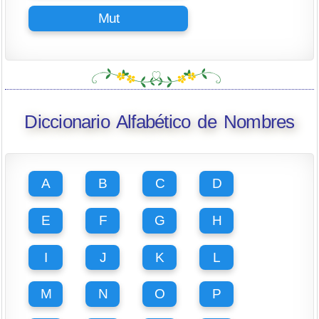
Mut
Diccionario Alfabético de Nombres
A
B
C
D
E
F
G
H
I
J
K
L
M
N
O
P