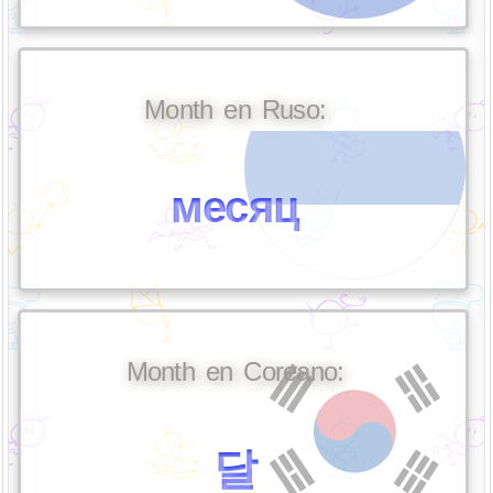
Month en Ruso:
месяц
Month en Coreano:
달