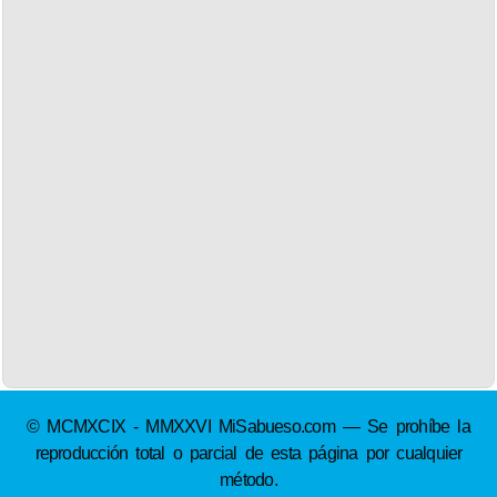
© MCMXCIX - MMXXVI MiSabueso.com — Se prohíbe la
reproducción total o parcial de esta página por cualquier
método.