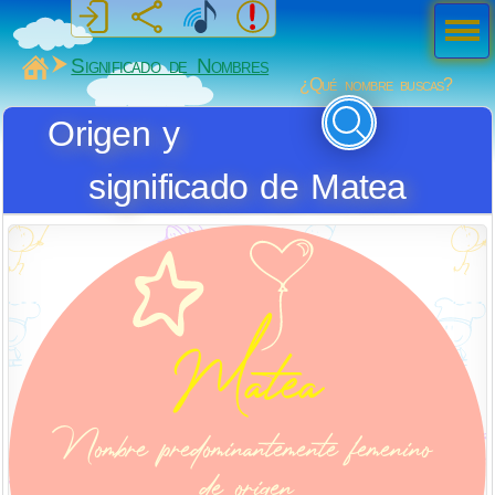
Men
ú
MiSabueso
Significado de Nombres
¿Qué nombre buscas?
Origen y
significado de Matea