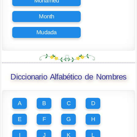
Mohamed
Month
Mudada
Diccionario Alfabético de Nombres
A
B
C
D
E
F
G
H
I
J
K
L