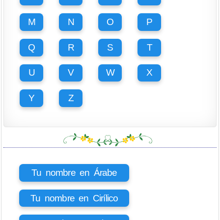
M
N
O
P
Q
R
S
T
U
V
W
X
Y
Z
Tu nombre en Árabe
Tu nombre en Cirílico