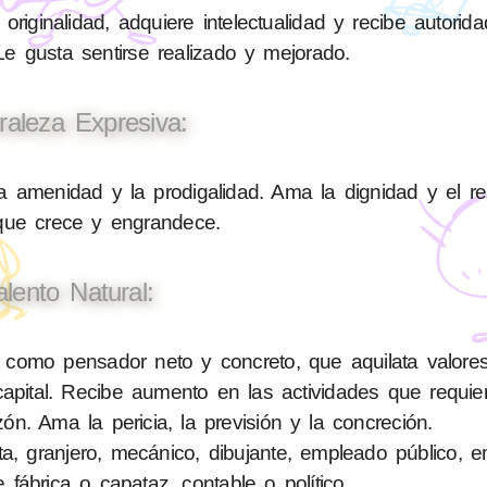
originalidad, adquiere intelectualidad y recibe autorid
 Le gusta sentirse realizado y mejorado.
raleza Expresiva:
a amenidad y la prodigalidad. Ama la dignidad y el r
 que crece y engrandece.
alento Natural:
 como pensador neto y concreto, que aquilata valore
pital. Recibe aumento en las actividades que requiere
zón. Ama la pericia, la previsión y la concreción.
ta, granjero, mecánico, dibujante, empleado público, 
e fábrica o capataz, contable o político.