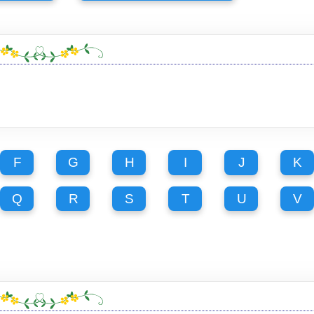
F
G
H
I
J
K
Q
R
S
T
U
V