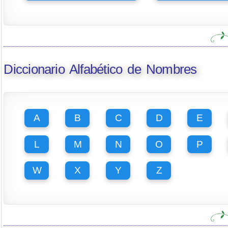
Diccionario Alfabético de Nombres
A
B
C
D
E
L
M
N
O
P
W
X
Y
Z