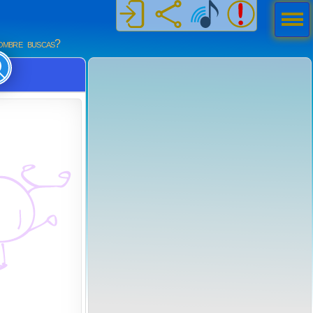
Men
ú
mbre buscas?