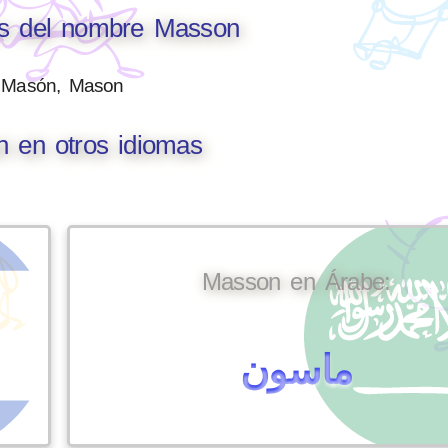
es del nombre Masson
Masón, Mason
 en otros idiomas
Masson en Árabe:
ماسون