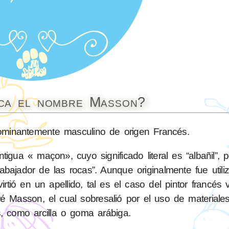
ica el nombre Masson?
inantemente masculino de origen Francés.
gua « maçon», cuyo significado literal es “albañil”, 
trabajador de las rocas”. Aunque originalmente fue uti
ió en un apellido, tal es el caso del pintor francés v
dré Masson, el cual sobresalió por el uso de materiale
, como arcilla o goma arábiga.