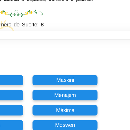
mero de Suerte:
8
Maskini
o
Menajem
Máxima
n
Moswen