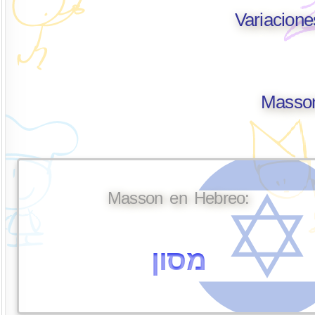
Variacion
Masson
Masson en Hebreo:
מסון