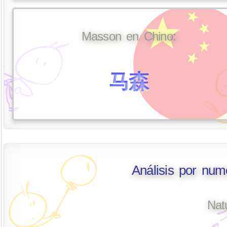
Masson en Chino:
马森
Análisis por nu
Nat