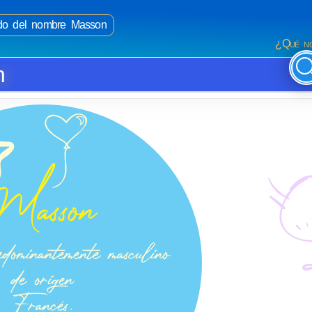
cado del nombre Masson
¿Qué no
n