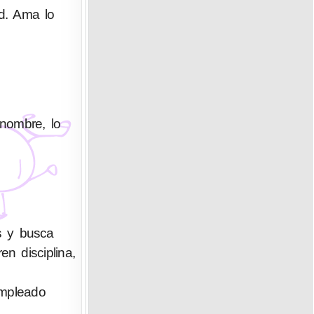
ad. Ama lo
enombre, lo
s y busca
n disciplina,
empleado