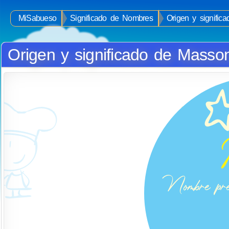
MiSabueso
Significado de Nombres
Origen y signifi
Origen y significado de Masso