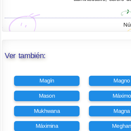
Nú
Ver también:
Magín
Magno
Mason
Máxim
Mukhwana
Magna
Máximina
Megha