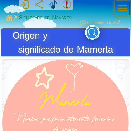
Men
ú
MiSabueso
Significado de Nombres
¿Qué nombre buscas?
Origen y
significado de Mamerta