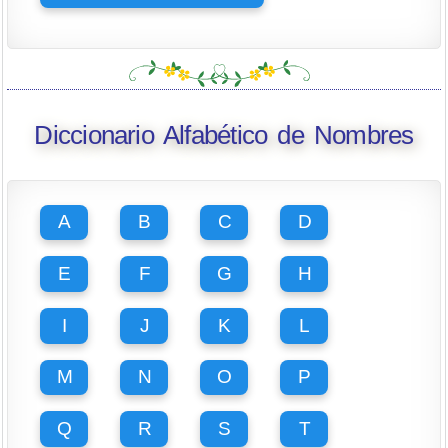
Diccionario Alfabético de Nombres
A
B
C
D
E
F
G
H
I
J
K
L
M
N
O
P
Q
R
S
T