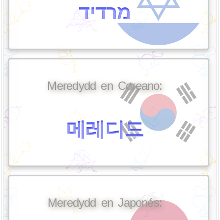
מרדיד
Meredydd en Coreano:
메레디드
Meredydd en Japonés: