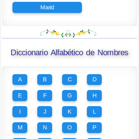
Marid
Diccionario Alfabético de Nombres
A
B
C
D
E
F
G
H
I
J
K
L
M
N
O
P