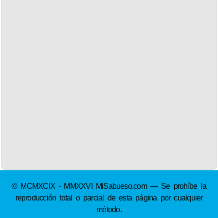
© MCMXCIX - MMXXVI MiSabueso.com — Se prohíbe la
reproducción total o parcial de esta página por cualquier
método.