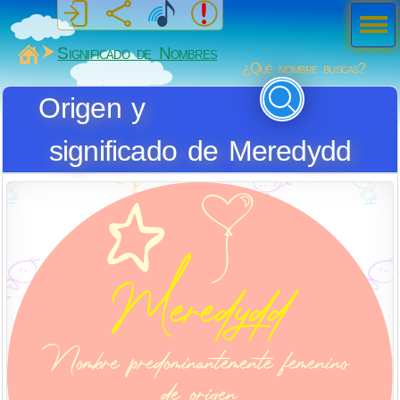
Men
ú
MiSabueso
Significado de Nombres
¿Qué nombre buscas?
Origen y
significado de Meredydd