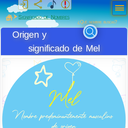
Men
ú
MiSabueso
Significado de Nombres
¿Qué nombre buscas?
Origen y
significado de Mel