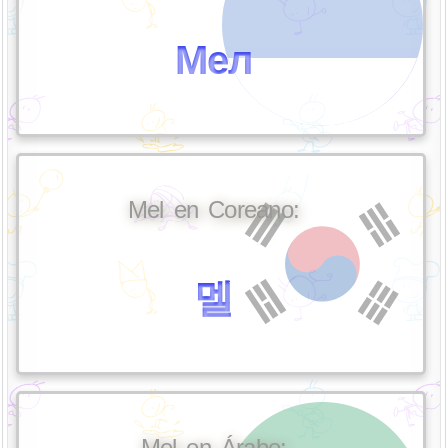
Мел
Mel en Coreano:
멜
Mel en Árabe: