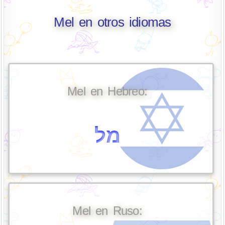
Mel en otros idiomas
Mel en Hebreo:
מל
Mel en Ruso: