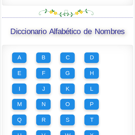
Diccionario Alfabético de Nombres
A
B
C
D
E
F
G
H
I
J
K
L
M
N
O
P
Q
R
S
T