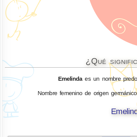
¿Qué signifi
Emelinda
es un nombre predom
Nombre femenino de origen germánico 
Emelind