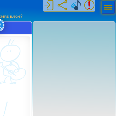
Men
ú
mbre buscas?