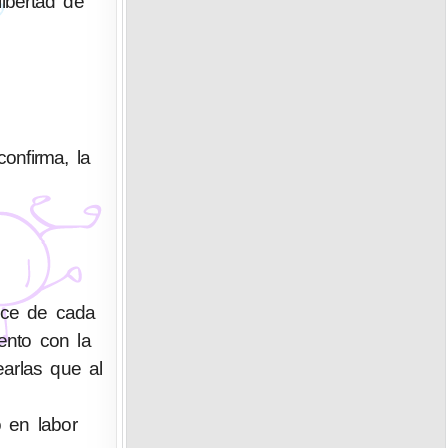
ibertad de
confirma, la
ace de cada
ento con la
arlas que al
o en labor