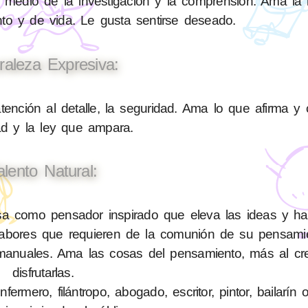
 medio de la investigación y la comprensión. Ama la l
to y de vida. Le gusta sentirse deseado.
raleza Expresiva:
tención al detalle, la seguridad. Ama lo que afirma y 
ad y la ley que ampara.
alento Natural:
a como pensador inspirado que eleva las ideas y h
 labores que requieren de la comunión de su pensami
anuales. Ama las cosas del pensamiento, más al cre
disfrutarlas.
rmero, filántropo, abogado, escritor, pintor, bailarín 