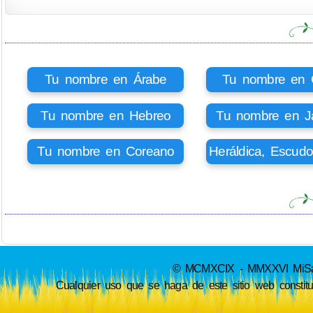
Tu nombre en Árabe
Tu nombre en Ci
Tu nombre en Hebreo
Tu nombre en J
Tu nombre en Coreano
Heráldica, Escud
© MCMXCIX - MMXXVI MiSabue
Cualquier uso que se haga de este sitio web constit