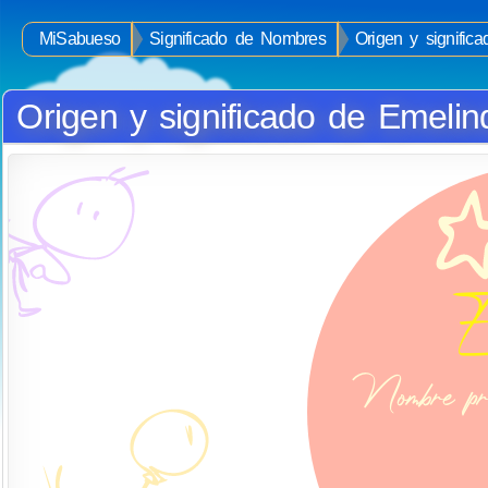
MiSabueso
Significado de Nombres
Origen y signific
Origen y significado de Emelin