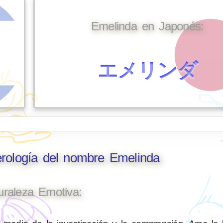
Emelinda en Japonés:
エメリンダ
erología del nombre Emelinda
uraleza Emotiva: