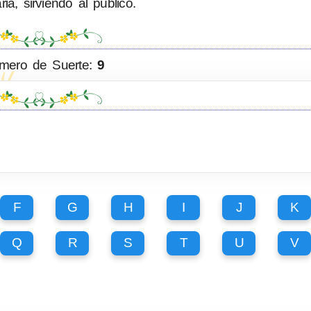
ia, sirviendo al público.
mero de Suerte:
9
F
G
H
I
J
K
Q
R
S
T
U
V