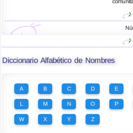
comunitar
Nú
Diccionario Alfabético de Nombres
A
B
C
D
E
L
M
N
O
P
W
X
Y
Z