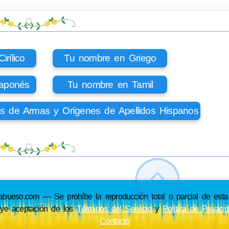
rílico
Tu nombre en Griego
aponés
Tu nombre en Tamil
os de Armas y Orígenes de Apellidos Hispanos
so.com — Se prohíbe la reproducción total o parcial de esta p
uye aceptación de los
Términos del Servicio
y
Política de Privaci
Contacto