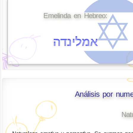
Emelinda en Hebreo:
אמלינדה
Análisis por num
Nat