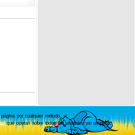
ágina por cualquier método.
dad
que operan sobre todos los visitantes y/o usuarios.