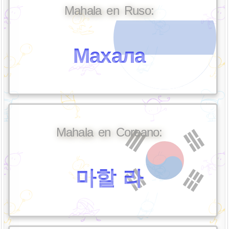
Mahala en Ruso:
Махала
Mahala en Coreano:
마할 라