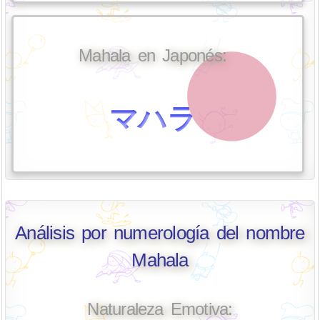
Mahala en Japonés:
マハラ
Análisis por numerología del nombre
Mahala
Naturaleza Emotiva: