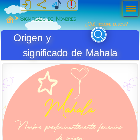
Men
ú
MiSabueso
Significado de Nombres
¿Qué nombre buscas?
Origen y
significado de Mahala