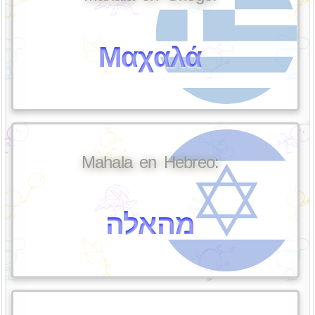
Μαχαλά
Mahala en Hebreo:
מהאלה