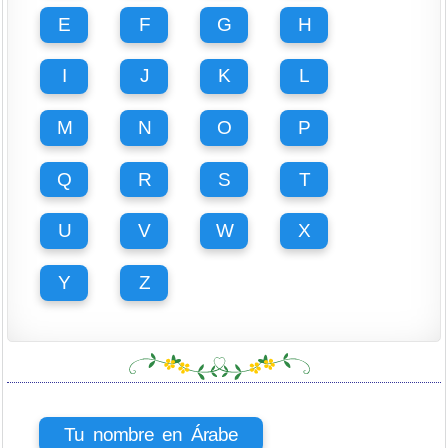
E
F
G
H
I
J
K
L
M
N
O
P
Q
R
S
T
U
V
W
X
Y
Z
Tu nombre en Árabe