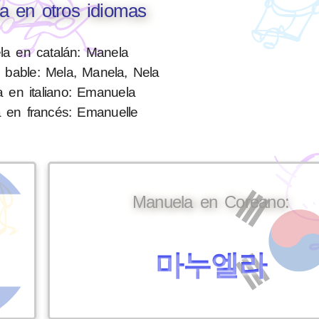
a en otros idiomas
a en catalán: Manela
bable: Mela, Manela, Nela
 en italiano: Emanuela
 en francés: Emanuelle
Manuela en Coreano:
마누엘라