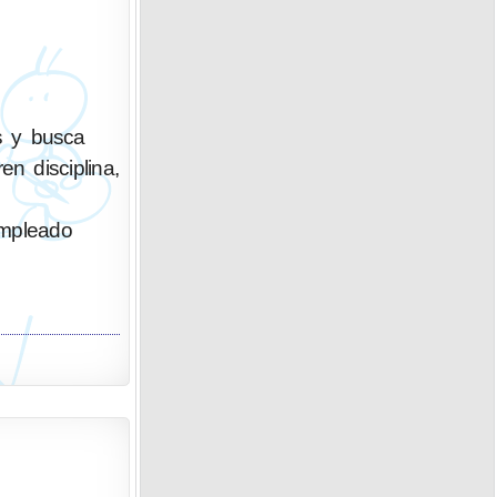
s y busca
n disciplina,
empleado