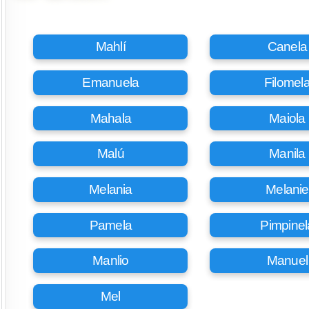
Mahlí
Canela
Emanuela
Filomel
Mahala
Maiola
Malú
Manila
Melania
Melanie
Pamela
Pimpinel
Manlio
Manuel
Mel