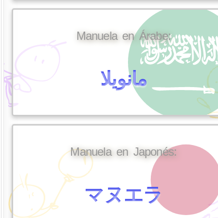
Manuela en Árabe:
مانويلا
Manuela en Japonés:
マヌエラ