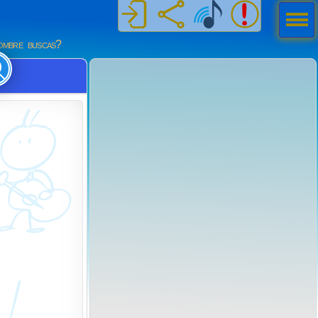
Men
ú
mbre buscas?