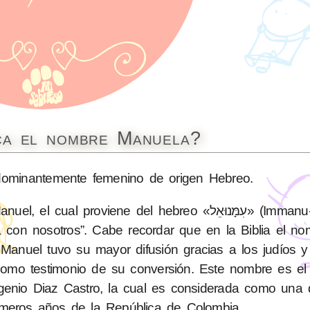
ica el nombre Manuela?
ominantemente femenino de origen Hebreo.
viene del hebreo «עִמָּנוּאֵל» (Immanu-El), cuyo
 con nosotros”. Cabe recordar que en la Biblia el nom
nuel tuvo su mayor difusión gracias a los judíos y
mo testimonio de su conversión. Este nombre es el t
genio Diaz Castro, la cual es considerada como una 
imeros años de la República de Colombia.