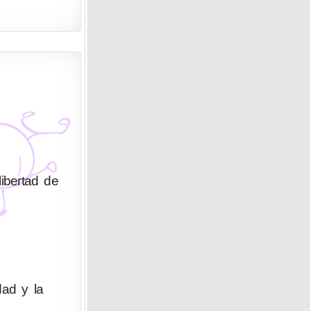
ibertad de
dad y la