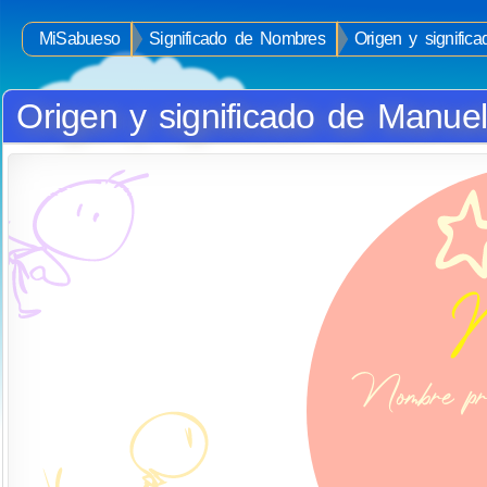
MiSabueso
Significado de Nombres
Origen y signifi
Origen y significado de Manue